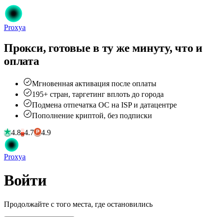
Proxy
a
Прокси, готовые в ту же минуту, что и
оплата
Мгновенная активация после оплаты
195+ стран, таргетинг вплоть до города
Подмена отпечатка ОС на ISP и датацентре
Пополнение криптой, без подписки
4.8
4.7
4.9
G2
Proxy
a
Войти
Продолжайте с того места, где остановились