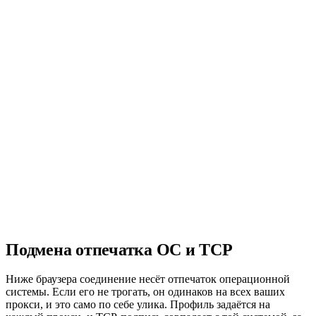
Инфраструктура корпоративного уровня с гарантированной
доступностью.
API интеграция
Полнофункциональный REST API для бесшовной
интеграции.
Поддержка 24/7
Живая поддержка от живых людей когда вам нужна помощь.
Без скрытых платежей
Прозрачное ценообразование. Платите только за то, что
используете.
Подмена отпечатка ОС и TCP
Ниже браузера соединение несёт отпечаток операционной
системы. Если его не трогать, он одинаков на всех ваших
прокси, и это само по себе улика. Профиль задаётся на