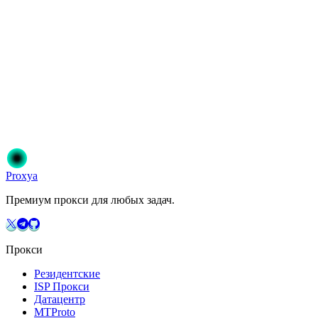
Можно выбрать локацию прокси?
Готовы начать?
Присоединяйтесь к 50 000+ пользователям, которые доверяют
Proxya. Мгновенная активация, без обязательств.
Начать
Выберите свой план
Proxy
a
Премиум прокси для любых задач.
Прокси
Резидентские
ISP Прокси
Датацентр
MTProto