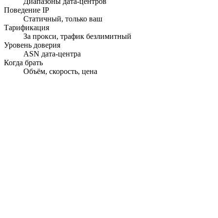
Диапазоны дата-центров
Поведение IP
Статичный, только ваш
Тарификация
За прокси, трафик безлимитный
Уровень доверия
ASN дата-центра
Когда брать
Объём, скорость, цена
Мгновенная активация
Прокси доставляются в течение секунд после оплаты.
195+ стран
Таргетируйте любую страну, штат или город с точностью.
99.9% аптайм