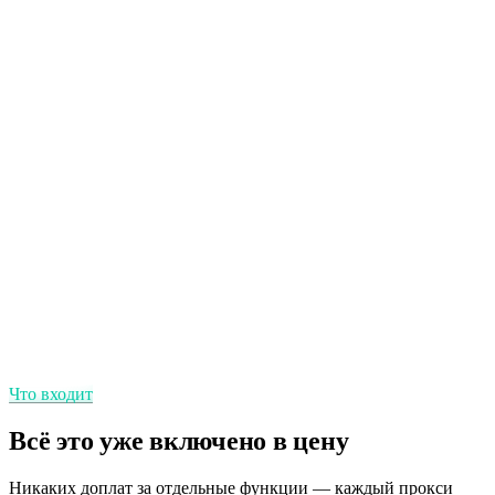
SLA аптайма 99.9%
Дата-центры корпоративного уровня держат прокси всегда
онлайн.
Безлимитный трафик
Без лимитов по ГБ — платите за прокси и шлёте сколько
угодно.
Регион и город
Точные локации в 195+ странах.
Что входит
Всё это уже включено в цену
Никаких доплат за отдельные функции — каждый прокси