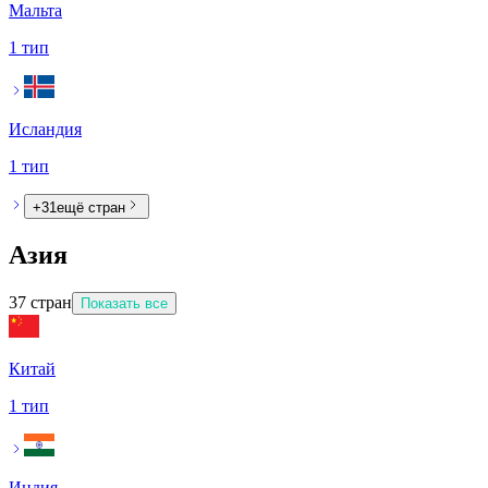
Мальта
1 тип
Исландия
1 тип
+
31
ещё стран
Азия
37
стран
Показать все
Китай
1 тип
Индия