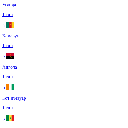
Уганда
1 тип
Камерун
1 тип
Ангола
1 тип
Кот-д'Ивуар
1 тип