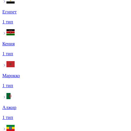
Египет
1 тип
Кения
1 тип
Марокко
1 тип
Алжир
1 тип