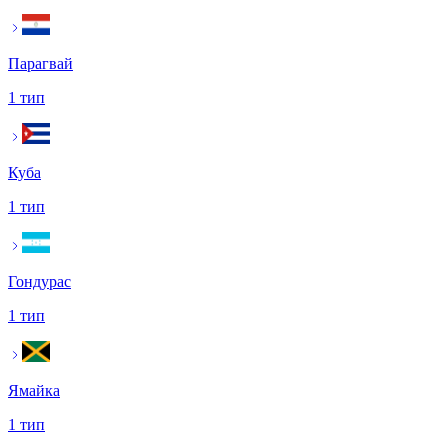
Парагвай
1 тип
Куба
1 тип
Гондурас
1 тип
Ямайка
1 тип