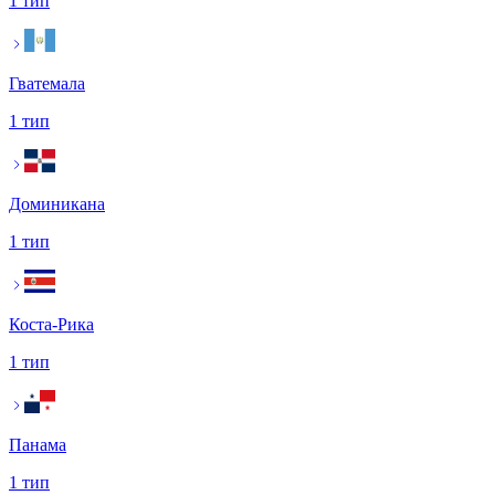
1 тип
Гватемала
1 тип
Доминикана
1 тип
Коста-Рика
1 тип
Панама
1 тип