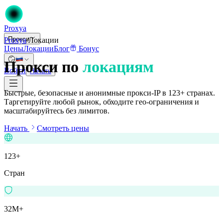
Proxy
a
Прокси
Proxya
/
Локации
Цены
Локации
Блог
Бонус
Прокси по
локациям
Войти
Начать
Быстрые, безопасные и анонимные прокси-IP в 123+ странах.
Таргетируйте любой рынок, обходите гео-ограничения и
масштабируйтесь без лимитов.
Начать
Смотреть цены
123+
Стран
32M+