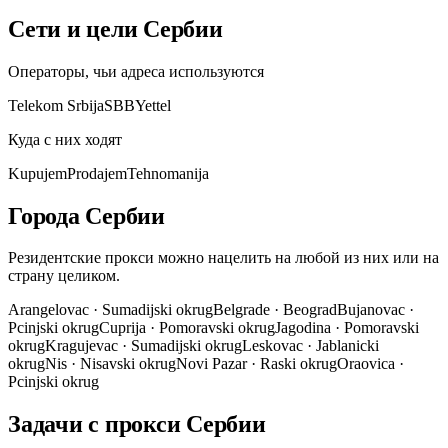
Сети и цели Сербии
Операторы, чьи адреса используются
Telekom Srbija
SBB
Yettel
Куда с них ходят
KupujemProdajem
Tehnomanija
Города Сербии
Резидентские прокси можно нацелить на любой из них или на
страну целиком.
Arangelovac
·
Sumadijski okrug
Belgrade
·
Beograd
Bujanovac
·
Pcinjski okrug
Cuprija
·
Pomoravski okrug
Jagodina
·
Pomoravski
okrug
Kragujevac
·
Sumadijski okrug
Leskovac
·
Jablanicki
okrug
Nis
·
Nisavski okrug
Novi Pazar
·
Raski okrug
Oraovica
·
Pcinjski okrug
Задачи с прокси Сербии