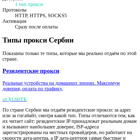
1 тип прокси
Протоколы
HTTP, HTTPS, SOCKS5
Активация
Сразу после оплаты
Типы прокси Сербии
Показаны только те типы, которые мы реально отдаём по этой
стране.
Резидентские прокси
Реальные устройства на домашних линиях. Максимум
доверия, оплата по трафику.
от $1.60/ГБ
По стране Сербии мы отдаём резидентские прокси: за адрес
или за гигабайт, смотря какой тип. Типы отличаются тем, как
их читает сайт: резидентские IP принадлежат реальным домам
и вызывают наибольшее доверие, ISP-адреса
зарегистрированы на местных провайдеров, но работают на
скорости дата-центра, а IP дата-центров самые быстрые и