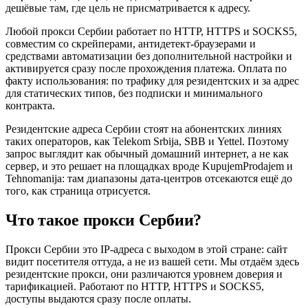
дешёвые там, где цель не присматривается к адресу.
Любой прокси Сербии работает по HTTP, HTTPS и SOCKS5,
совместим со скрейперами, антидетект-браузерами и
средствами автоматизации без дополнительной настройки и
активируется сразу после прохождения платежа. Оплата по
факту использования: по трафику для резидентских и за адрес
для статических типов, без подписки и минимального
контракта.
Резидентские адреса Сербии стоят на абонентских линиях
таких операторов, как Telekom Srbija, SBB и Yettel. Поэтому
запрос выглядит как обычный домашний интернет, а не как
сервер, и это решает на площадках вроде KupujemProdajem и
Tehnomanija: там диапазоны дата-центров отсекаются ещё до
того, как страница отрисуется.
Что такое прокси Сербии?
Прокси Сербии это IP-адреса с выходом в этой стране: сайт
видит посетителя оттуда, а не из вашей сети. Мы отдаём здесь
резидентские прокси, они различаются уровнем доверия и
тарификацией. Работают по HTTP, HTTPS и SOCKS5,
доступы выдаются сразу после оплаты.