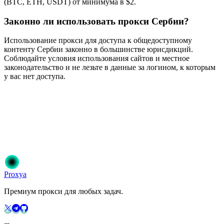
(BTC, ETH, USDT) от минимума в $2.
Законно ли использовать прокси Сербии?
Использование прокси для доступа к общедоступному
контенту Сербии законно в большинстве юрисдикций.
Соблюдайте условия использования сайтов и местное
законодательство и не лезьте в данные за логином, к которым
у вас нет доступа.
Готовы начать?
Присоединяйтесь к 50 000+ пользователям, которые доверяют
Proxya. Мгновенная активация, без обязательств.
Начать
Выберите свой план
Proxy
a
Премиум прокси для любых задач.