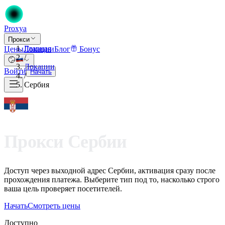
Proxy
a
Прокси
Главная
Цены
Локации
Блог
Бонус
/
Локации
Войти
Начать
/
Сербия
Прокси Сербии
Доступ через выходной адрес Сербии, активация сразу после
прохождения платежа. Выберите тип под то, насколько строго
ваша цель проверяет посетителей.
Начать
Смотреть цены
Доступно