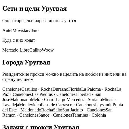
Сети и цели Уругвая
Операторы, чьи адреса используются
Antel
Movistar
Claro
Куда с них ходят
Mercado Libre
Gallito
Woow
Города Уругвая
Резидентские прокси можно нацелить на любой из них или на
страну целиком.
Canelones
Castillos
·
Rocha
Durazno
Florida
La Paloma
·
Rocha
La
Paz
·
Canelones
Las Piedras
·
Canelones
Libertad
·
San
Jose
Maldonado
Melo
·
Cerro Largo
Mercedes
·
Soriano
Minas
·
Lavalleja
Montevideo
Paso de Carrasco
·
Canelones
Paysandu
Punta
del Este
·
Maldonado
Rocha
Salto
San Jacinto
·
Canelones
San
Ramon
·
Canelones
Sauce
·
Canelones
Tarariras
·
Colonia
Задачи с прокси Уругвая