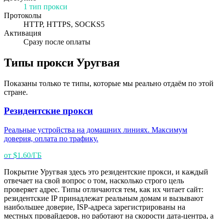
1 тип прокси
Протоколы
HTTP, HTTPS, SOCKS5
Активация
Сразу после оплаты
Типы прокси Уругвая
Показаны только те типы, которые мы реально отдаём по этой
стране.
Резидентские прокси
Реальные устройства на домашних линиях. Максимум
доверия, оплата по трафику.
от $1.60/ГБ
Покрытие Уругвая здесь это резидентские прокси, и каждый
отвечает на свой вопрос о том, насколько строго цель
проверяет адрес. Типы отличаются тем, как их читает сайт:
резидентские IP принадлежат реальным домам и вызывают
наибольшее доверие, ISP-адреса зарегистрированы на
местных провайдеров, но работают на скорости дата-центра, а