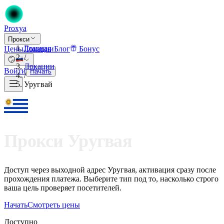
Proxy
a
Прокси
Главная
Цены
Локации
Блог
Бонус
/
Локации
Войти
Начать
/
Уругвай
Прокси Уругвая
Доступ через выходной адрес Уругвая, активация сразу после
прохождения платежа. Выберите тип под то, насколько строго
ваша цель проверяет посетителей.
Начать
Смотреть цены
Доступно