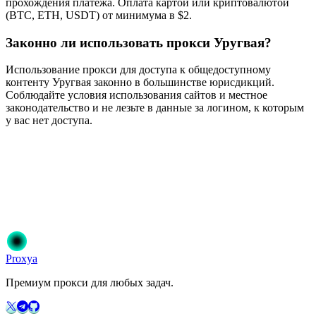
прохождения платежа. Оплата картой или криптовалютой
(BTC, ETH, USDT) от минимума в $2.
Законно ли использовать прокси Уругвая?
Использование прокси для доступа к общедоступному
контенту Уругвая законно в большинстве юрисдикций.
Соблюдайте условия использования сайтов и местное
законодательство и не лезьте в данные за логином, к которым
у вас нет доступа.
Готовы начать?
Присоединяйтесь к 50 000+ пользователям, которые доверяют
Proxya. Мгновенная активация, без обязательств.
Начать
Выберите свой план
Proxy
a
Премиум прокси для любых задач.