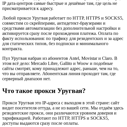
IP дата-центров самые быстрые и дешёвые там, где цель не
присматривается к адресу.
Любой прокси Уругвая работает по HTTP, HTTPS и SOCKS5,
совместим со скрейперами, антидетект-браузерами и
средствами автоматизации без дополнительной настройки и
активируется сразу после прохождения платежа. Оплата по
факту использования: по трафику для резидентских и за адрес
для статических типов, без подписки и минимального
контракта.
Пул Уругвая набран из абонентов Antel, Movistar и Claro. В
этом всё дело: Mercado Libre, Gallito и Woow и подобные
сайты смотрят, кому принадлежит адрес, раньше, чем на то,
что вы отправляете. Абонентская линия проходит там, где
серверный диапазон нет.
Что такое прокси Уругвая?
Прокси Уругвая это IP-адреса с выходом в этой стране: сайт
видит посетителя оттуда, а не из вашей сети. Мы отдаём здесь
резидентские прокси, они различаются уровнем доверия и
тарификацией. Работают по HTTP, HTTPS и SOCKS5,
доступы выдаются сразу после оплаты.