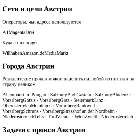
Сети и цели Австрии
Операторы, чьи адреса используются
A1
Magenta
Drei
Куда с них ходят
Willhaben
Amazon.de
MediaMarkt
Города Австрии
Резидентские прокси можно нацелить на любой из них или на
страну целиком.
Altenmarkt im Pongau
·
Salzburg
Bad Gastein
·
Salzburg
Bludenz
·
Vorarlberg
Gotzis
·
Vorarlberg
Graz
·
Steiermark
Linz
·
Oberosterreich
Meiningen
·
Vorarlberg
Rankweil
·
Vorarlberg
Schruns
·
Vorarlberg
Strasshof an der Nordbahn
·
Niederosterreich
Telfs
·
Tirol
Vienna
·
Wien
Zwettl
·
Niederosterreich
Задачи с прокси Австрии