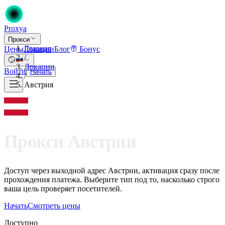
Proxy
a
Прокси
Главная
Цены
Локации
Блог
Бонус
/
Локации
Войти
Начать
/
Австрия
Прокси Австрии
Доступ через выходной адрес Австрии, активация сразу после
прохождения платежа. Выберите тип под то, насколько строго
ваша цель проверяет посетителей.
Начать
Смотреть цены
Доступно