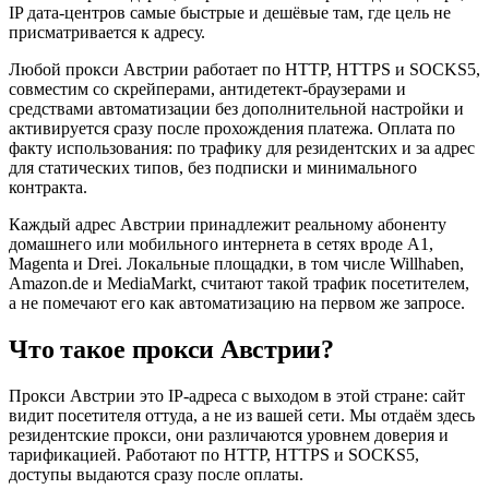
IP дата-центров самые быстрые и дешёвые там, где цель не
присматривается к адресу.
Любой прокси Австрии работает по HTTP, HTTPS и SOCKS5,
совместим со скрейперами, антидетект-браузерами и
средствами автоматизации без дополнительной настройки и
активируется сразу после прохождения платежа. Оплата по
факту использования: по трафику для резидентских и за адрес
для статических типов, без подписки и минимального
контракта.
Каждый адрес Австрии принадлежит реальному абоненту
домашнего или мобильного интернета в сетях вроде A1,
Magenta и Drei. Локальные площадки, в том числе Willhaben,
Amazon.de и MediaMarkt, считают такой трафик посетителем,
а не помечают его как автоматизацию на первом же запросе.
Что такое прокси Австрии?
Прокси Австрии это IP-адреса с выходом в этой стране: сайт
видит посетителя оттуда, а не из вашей сети. Мы отдаём здесь
резидентские прокси, они различаются уровнем доверия и
тарификацией. Работают по HTTP, HTTPS и SOCKS5,
доступы выдаются сразу после оплаты.