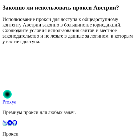
Законно ли использовать прокси Австрии?
Использование прокси для доступа к общедоступному
контенту Австрии законно в большинстве юрисдикций.
Соблюдайте условия использования сайтов и местное
законодательство и не лезьте в данные за логином, к которым
у вас нет доступа.
Готовы начать?
Присоединяйтесь к 50 000+ пользователям, которые доверяют
Proxya. Мгновенная активация, без обязательств.
Начать
Выберите свой план
Proxy
a
Премиум прокси для любых задач.
Прокси