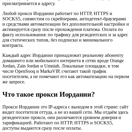
присматривается к адресу.
Любой прокси Иордании работает по HTTP, HTTPS и
SOCKS5, совместим со скрейперами, антидетект-браузерами
и средствами автоматизации без дополнительной настройки и
активируется сразу после прохождения платежа. Оплата по
факту использования: по трафику для резидентских и за адрес
для статических типов, без подписки и минимального
контракта.
Каждый адрес Иордании принадлежит реальному абоненту
домашнего или мобильного интернета в сетях вроде Orange
Jordan, Zain Jordan и Umniah. Локальные площадки, в том
числе OpenSooq и MarkaVIP, считают такой трафик
посетителем, а не помечают его как автоматизацию на первом
же запросе.
Что такое прокси Иордании?
Прокси Иордании это IP-адреса с выходом в этой стране: сайт
видит посетителя оттуда, а не из вашей сети. Мы отдаём здесь
резидентские прокси, они различаются уровнем доверия и
тарификацией. Работают по HTTP, HTTPS и SOCKS5,
доступы выдаются сразу после оплаты.