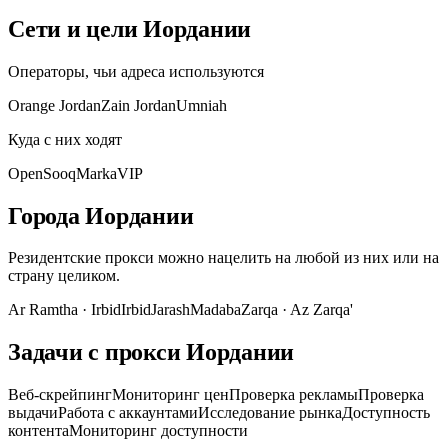
Сети и цели Иордании
Операторы, чьи адреса используются
Orange Jordan
Zain Jordan
Umniah
Куда с них ходят
OpenSooq
MarkaVIP
Города Иордании
Резидентские прокси можно нацелить на любой из них или на
страну целиком.
Ar Ramtha
·
Irbid
Irbid
Jarash
Madaba
Zarqa
·
Az Zarqa'
Задачи с прокси Иордании
Веб-скрейпинг
Мониторинг цен
Проверка рекламы
Проверка
выдачи
Работа с аккаунтами
Исследование рынка
Доступность
контента
Мониторинг доступности