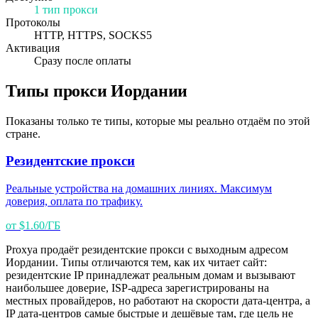
1 тип прокси
Протоколы
HTTP, HTTPS, SOCKS5
Активация
Сразу после оплаты
Типы прокси Иордании
Показаны только те типы, которые мы реально отдаём по этой
стране.
Резидентские прокси
Реальные устройства на домашних линиях. Максимум
доверия, оплата по трафику.
от $1.60/ГБ
Proxya продаёт резидентские прокси с выходным адресом
Иордании. Типы отличаются тем, как их читает сайт:
резидентские IP принадлежат реальным домам и вызывают
наибольшее доверие, ISP-адреса зарегистрированы на
местных провайдеров, но работают на скорости дата-центра, а
IP дата-центров самые быстрые и дешёвые там, где цель не