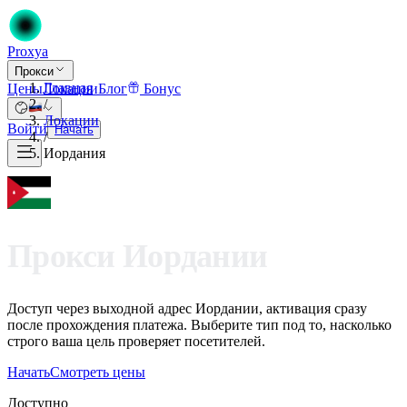
Proxy
a
Прокси
Главная
Цены
Локации
Блог
Бонус
/
Локации
Войти
Начать
/
Иордания
Прокси Иордании
Доступ через выходной адрес Иордании, активация сразу
после прохождения платежа. Выберите тип под то, насколько
строго ваша цель проверяет посетителей.
Начать
Смотреть цены
Доступно