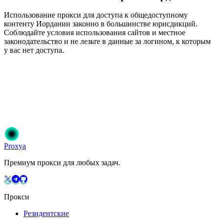
Использование прокси для доступа к общедоступному
контенту Иордании законно в большинстве юрисдикций.
Соблюдайте условия использования сайтов и местное
законодательство и не лезьте в данные за логином, к которым
у вас нет доступа.
Готовы начать?
Присоединяйтесь к 50 000+ пользователям, которые доверяют
Proxya. Мгновенная активация, без обязательств.
Начать
Выберите свой план
Proxy
a
Премиум прокси для любых задач.
Прокси
Резидентские