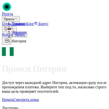
Proxy
a
Прокси
Главная
Цены
Локации
Блог
Бонус
/
Локации
Войти
Начать
/
Нигерия
Прокси Нигерии
Доступ через выходной адрес Нигерии, активация сразу после
прохождения платежа. Выберите тип под то, насколько строго
ваша цель проверяет посетителей.
Начать
Смотреть цены
Доступно