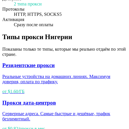
2 типа прокси
Протоколы
HTTP, HTTPS, SOCKS5
Активация
Сразу после оплаты
Типы прокси Нигерии
Показаны только те типы, которые мы реально отдаём по этой
стране.
Резидентские прокси
Реальные устройства на домашних линиях. Максимум
доверия, оплата по трафику.
от $1.60/ГБ
Прокси дата-центров
Серверные адреса. Самые быстрые и дешёвые, трафик
безлимитный.
от $0.82/прокси в мес.