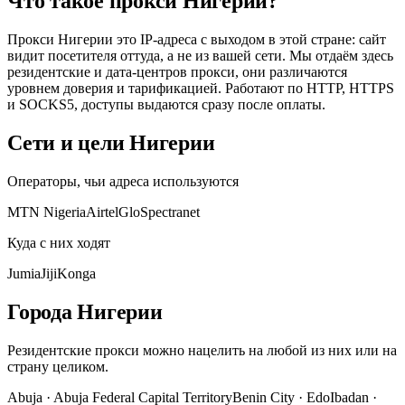
Что такое прокси Нигерии?
Прокси Нигерии это IP-адреса с выходом в этой стране: сайт
видит посетителя оттуда, а не из вашей сети. Мы отдаём здесь
резидентские и дата-центров прокси, они различаются
уровнем доверия и тарификацией. Работают по HTTP, HTTPS
и SOCKS5, доступы выдаются сразу после оплаты.
Сети и цели Нигерии
Операторы, чьи адреса используются
MTN Nigeria
Airtel
Glo
Spectranet
Куда с них ходят
Jumia
Jiji
Konga
Города Нигерии
Резидентские прокси можно нацелить на любой из них или на
страну целиком.
Abuja
·
Abuja Federal Capital Territory
Benin City
·
Edo
Ibadan
·