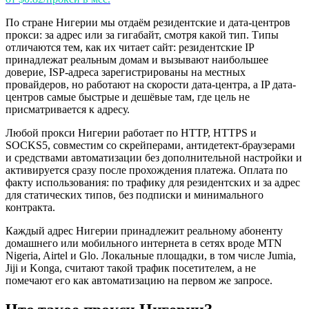
По стране Нигерии мы отдаём резидентские и дата-центров
прокси: за адрес или за гигабайт, смотря какой тип. Типы
отличаются тем, как их читает сайт: резидентские IP
принадлежат реальным домам и вызывают наибольшее
доверие, ISP-адреса зарегистрированы на местных
провайдеров, но работают на скорости дата-центра, а IP дата-
центров самые быстрые и дешёвые там, где цель не
присматривается к адресу.
Любой прокси Нигерии работает по HTTP, HTTPS и
SOCKS5, совместим со скрейперами, антидетект-браузерами
и средствами автоматизации без дополнительной настройки и
активируется сразу после прохождения платежа. Оплата по
факту использования: по трафику для резидентских и за адрес
для статических типов, без подписки и минимального
контракта.
Каждый адрес Нигерии принадлежит реальному абоненту
домашнего или мобильного интернета в сетях вроде MTN
Nigeria, Airtel и Glo. Локальные площадки, в том числе Jumia,
Jiji и Konga, считают такой трафик посетителем, а не
помечают его как автоматизацию на первом же запросе.