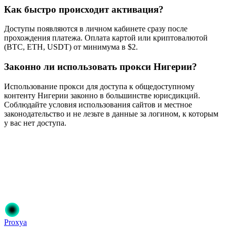
Как быстро происходит активация?
Доступы появляются в личном кабинете сразу после
прохождения платежа. Оплата картой или криптовалютой
(BTC, ETH, USDT) от минимума в $2.
Законно ли использовать прокси Нигерии?
Использование прокси для доступа к общедоступному
контенту Нигерии законно в большинстве юрисдикций.
Соблюдайте условия использования сайтов и местное
законодательство и не лезьте в данные за логином, к которым
у вас нет доступа.
Готовы начать?
Присоединяйтесь к 50 000+ пользователям, которые доверяют
Proxya. Мгновенная активация, без обязательств.
Начать
Выберите свой план
Proxy
a