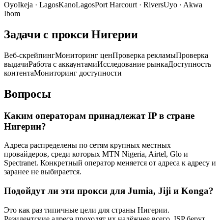
Oyo
Ikeja
·
Lagos
Kano
Lagos
Port Harcourt
·
Rivers
Uyo
·
Akwa
Ibom
Задачи с прокси Нигерии
Веб-скрейпинг
Мониторинг цен
Проверка рекламы
Проверка
выдачи
Работа с аккаунтами
Исследование рынка
Доступность
контента
Мониторинг доступности
Вопросы
Каким операторам принадлежат IP в стране
Нигерии?
Адреса распределены по сетям крупных местных
провайдеров, среди которых MTN Nigeria, Airtel, Glo и
Spectranet. Конкретный оператор меняется от адреса к адресу и
заранее не выбирается.
Подойдут ли эти прокси для Jumia, Jiji и Konga?
Это как раз типичные цели для страны Нигерии.
Резидентские адреса проходят их надёжнее всего. ISP берут,