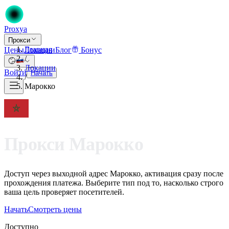
Proxy
a
Прокси
Главная
Цены
Локации
Блог
Бонус
/
Локации
Войти
Начать
/
Марокко
Прокси Марокко
Доступ через выходной адрес Марокко, активация сразу после
прохождения платежа. Выберите тип под то, насколько строго
ваша цель проверяет посетителей.
Начать
Смотреть цены
Доступно