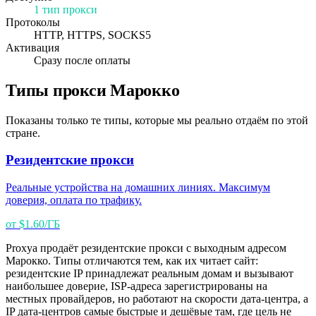
1 тип прокси
Протоколы
HTTP, HTTPS, SOCKS5
Активация
Сразу после оплаты
Типы прокси Марокко
Показаны только те типы, которые мы реально отдаём по этой
стране.
Резидентские прокси
Реальные устройства на домашних линиях. Максимум
доверия, оплата по трафику.
от $1.60/ГБ
Proxya продаёт резидентские прокси с выходным адресом
Марокко. Типы отличаются тем, как их читает сайт:
резидентские IP принадлежат реальным домам и вызывают
наибольшее доверие, ISP-адреса зарегистрированы на
местных провайдеров, но работают на скорости дата-центра, а
IP дата-центров самые быстрые и дешёвые там, где цель не