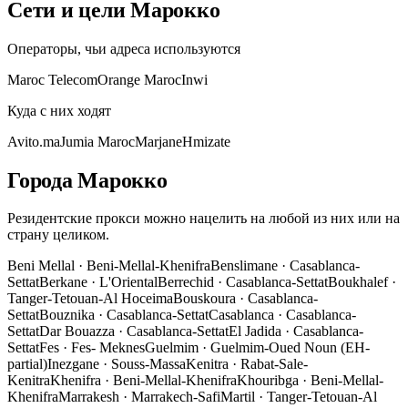
Сети и цели Марокко
Операторы, чьи адреса используются
Maroc Telecom
Orange Maroc
Inwi
Куда с них ходят
Avito.ma
Jumia Maroc
Marjane
Hmizate
Города Марокко
Резидентские прокси можно нацелить на любой из них или на
страну целиком.
Beni Mellal
·
Beni-Mellal-Khenifra
Benslimane
·
Casablanca-
Settat
Berkane
·
L'Oriental
Berrechid
·
Casablanca-Settat
Boukhalef
·
Tanger-Tetouan-Al Hoceima
Bouskoura
·
Casablanca-
Settat
Bouznika
·
Casablanca-Settat
Casablanca
·
Casablanca-
Settat
Dar Bouazza
·
Casablanca-Settat
El Jadida
·
Casablanca-
Settat
Fes
·
Fes- Meknes
Guelmim
·
Guelmim-Oued Noun (EH-
partial)
Inezgane
·
Souss-Massa
Kenitra
·
Rabat-Sale-
Kenitra
Khenifra
·
Beni-Mellal-Khenifra
Khouribga
·
Beni-Mellal-
Khenifra
Marrakesh
·
Marrakech-Safi
Martil
·
Tanger-Tetouan-Al