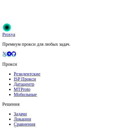
Присоединяйтесь к 50 000+ пользователям, которые доверяют
Proxya. Мгновенная активация, без обязательств.
Начать
Выберите свой план
Proxy
a
Премиум прокси для любых задач.
Прокси
Резидентские
ISP Прокси
Датацентр
MTProto
Мобильные
Решения
Задачи
Локации
Сравнения