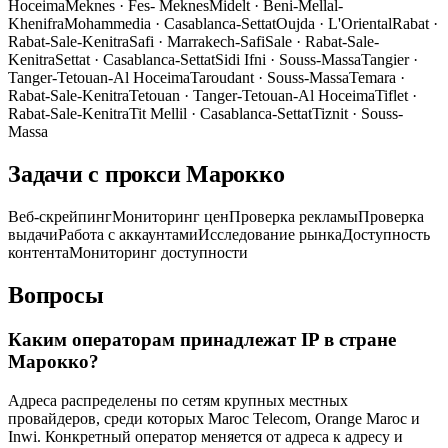
Hoceima
Meknes
·
Fes- Meknes
Midelt
·
Beni-Mellal-
Khenifra
Mohammedia
·
Casablanca-Settat
Oujda
·
L'Oriental
Rabat
·
Rabat-Sale-Kenitra
Safi
·
Marrakech-Safi
Sale
·
Rabat-Sale-
Kenitra
Settat
·
Casablanca-Settat
Sidi Ifni
·
Souss-Massa
Tangier
·
Tanger-Tetouan-Al Hoceima
Taroudant
·
Souss-Massa
Temara
·
Rabat-Sale-Kenitra
Tetouan
·
Tanger-Tetouan-Al Hoceima
Tiflet
·
Rabat-Sale-Kenitra
Tit Mellil
·
Casablanca-Settat
Tiznit
·
Souss-
Massa
Задачи с прокси Марокко
Веб-скрейпинг
Мониторинг цен
Проверка рекламы
Проверка
выдачи
Работа с аккаунтами
Исследование рынка
Доступность
контента
Мониторинг доступности
Вопросы
Каким операторам принадлежат IP в стране
Марокко?
Адреса распределены по сетям крупных местных
провайдеров, среди которых Maroc Telecom, Orange Maroc и
Inwi. Конкретный оператор меняется от адреса к адресу и