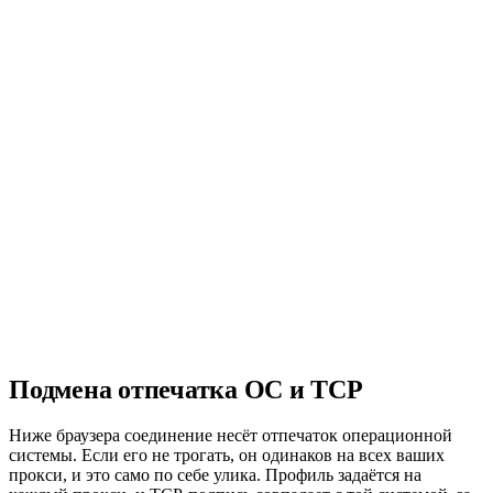
Инфраструктура корпоративного уровня с гарантированной
доступностью.
API интеграция
Полнофункциональный REST API для бесшовной
интеграции.
Поддержка 24/7
Живая поддержка от живых людей когда вам нужна помощь.
Без скрытых платежей
Прозрачное ценообразование. Платите только за то, что
используете.
Подмена отпечатка ОС и TCP
Ниже браузера соединение несёт отпечаток операционной
системы. Если его не трогать, он одинаков на всех ваших
прокси, и это само по себе улика. Профиль задаётся на