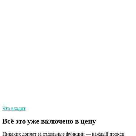
SLA аптайма 99.9%
Дата-центры корпоративного уровня держат прокси всегда
онлайн.
Безлимитный трафик
Без лимитов по ГБ — платите за прокси и шлёте сколько
угодно.
Регион и город
Точные локации в 195+ странах.
Что входит
Всё это уже включено в цену
Никаких доплат за отдельные функции — каждый прокси