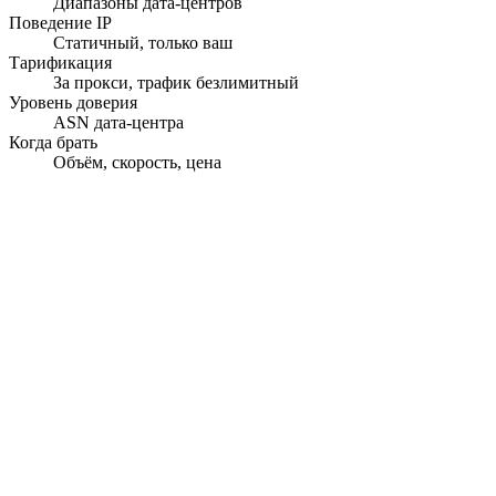
Диапазоны дата-центров
Поведение IP
Статичный, только ваш
Тарификация
За прокси, трафик безлимитный
Уровень доверия
ASN дата-центра
Когда брать
Объём, скорость, цена
Мгновенная активация
Прокси доставляются в течение секунд после оплаты.
195+ стран
Таргетируйте любую страну, штат или город с точностью.
99.9% аптайм