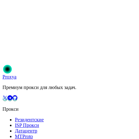
Можно выбрать локацию прокси?
Готовы начать?
Присоединяйтесь к 50 000+ пользователям, которые доверяют
Proxya. Мгновенная активация, без обязательств.
Начать
Выберите свой план
Proxy
a
Премиум прокси для любых задач.
Прокси
Резидентские
ISP Прокси
Датацентр
MTProto