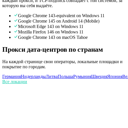
каждый прокси, и TCP-подпись совпадает с той системой, за
которую вы себя выдаёте.
Google Chrome 143-equivalent on Windows 11
Google Chrome 145 on Android 14 (Mobile)
Microsoft Edge 143 on Windows 11
Mozilla Firefox 146 on Windows 11
Google Chrome 143 on macOS Tahoe
Прокси дата-центров по странам
На каждой странице свои операторы, локальные площадки и
покрытие по городам.
Германия
Нидерланды
Литва
Польша
Румыния
Швеция
Япония
Ве
Все локации