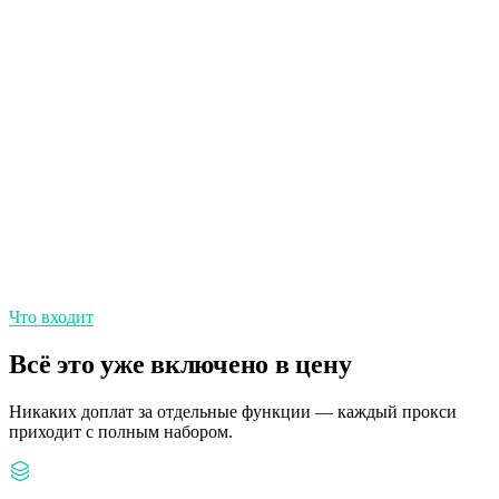
Без учёта ГБ — платите за прокси, а не за гигабайты.
Статичные IP
Один и тот же IP столько, сколько нужна стабильная личность.
Регион и город
Точная локация вплоть до города.
Что входит
Всё это уже включено в цену
Никаких доплат за отдельные функции — каждый прокси
приходит с полным набором.