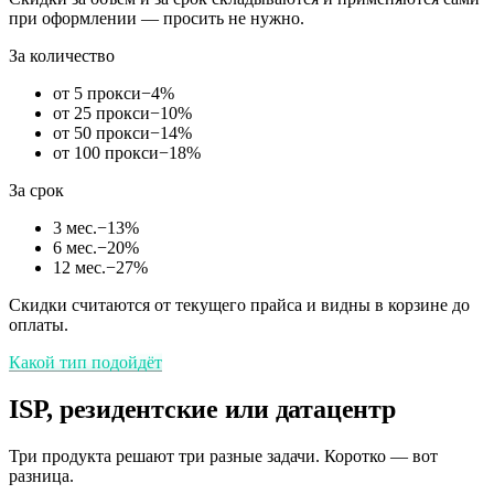
при оформлении — просить не нужно.
За количество
от 5 прокси
−
4
%
от 25 прокси
−
10
%
от 50 прокси
−
14
%
от 100 прокси
−
18
%
За срок
3 мес.
−
13
%
6 мес.
−
20
%
12 мес.
−
27
%
Скидки считаются от текущего прайса и видны в корзине до
оплаты.
Какой тип подойдёт
ISP, резидентские или датацентр
Три продукта решают три разные задачи. Коротко — вот
разница.