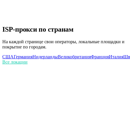
Без скрытых платежей
Прозрачное ценообразование. Платите только за то, что
используете.
ISP-прокси по странам
На каждой странице свои операторы, локальные площадки и
покрытие по городам.
США
Германия
Нидерланды
Великобритания
Франция
Италия
Шв
Все локации
Чем ISP прокси отличаются от резидентских?