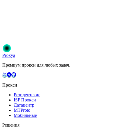
Готовы начать?
Присоединяйтесь к 50 000+ пользователям, которые доверяют
Proxya. Мгновенная активация, без обязательств.
Начать
Выберите свой план
Proxy
a
Премиум прокси для любых задач.
Прокси
Резидентские
ISP Прокси
Датацентр
MTProto
Мобильные
Решения