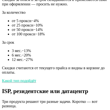
при оформлении — просить не нужно.
За количество
от 5 прокси
−
4
%
от 25 прокси
−
10
%
от 50 прокси
−
14
%
от 100 прокси
−
18
%
За срок
3 мес.
−
13
%
6 мес.
−
20
%
12 мес.
−
27
%
Скидки считаются от текущего прайса и видны в корзине до
оплаты.
Какой тип подойдёт
ISP, резидентские или датацентр
Три продукта решают три разные задачи. Коротко — вот
разница.