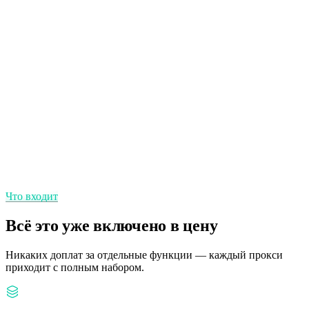
Без учёта ГБ — платите за прокси, а не за гигабайты.
Статичные IP
Один и тот же IP столько, сколько нужна стабильная личность.
Регион и город
Точная локация вплоть до города.
Что входит
Всё это уже включено в цену
Никаких доплат за отдельные функции — каждый прокси
приходит с полным набором.