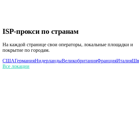
Без скрытых платежей
Прозрачное ценообразование. Платите только за то, что
используете.
ISP-прокси по странам
На каждой странице свои операторы, локальные площадки и
покрытие по городам.
США
Германия
Нидерланды
Великобритания
Франция
Италия
Шв
Все локации
Чем ISP прокси отличаются от резидентских?