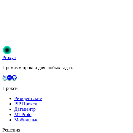
Готовы начать?
Присоединяйтесь к 50 000+ пользователям, которые доверяют
Proxya. Мгновенная активация, без обязательств.
Начать
Выберите свой план
Proxy
a
Премиум прокси для любых задач.
Прокси
Резидентские
ISP Прокси
Датацентр
MTProto
Мобильные
Решения