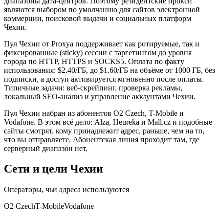
диапазоны дата-центров. Поэтому резидентские прокси
являются выбором по умолчанию для сайтов электронной
коммерции, поисковой выдачи и социальных платформ
Чехии.
Пул Чехии от Proxya поддерживает как ротируемые, так и
фиксированные (sticky) сессии с таргетингом до уровня
города по HTTP, HTTPS и SOCKS5. Оплата по факту
использования: $2.40/ГБ, до $1.60/ГБ на объёме от 1000 ГБ, без
подписки, а доступ активируется мгновенно после оплаты.
Типичные задачи: веб-скрейпинг, проверка рекламы,
локальный SEO-анализ и управление аккаунтами Чехии.
Пул Чехии набран из абонентов O2 Czech, T-Mobile и
Vodafone. В этом всё дело: Alza, Heureka и Mall.cz и подобные
сайты смотрят, кому принадлежит адрес, раньше, чем на то,
что вы отправляете. Абонентская линия проходит там, где
серверный диапазон нет.
Сети и цели Чехии
Операторы, чьи адреса используются
O2 Czech
T-Mobile
Vodafone