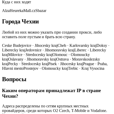
Куда с них ходят
Alza
Heureka
Mall.cz
Sbazar
Города Чехии
Любой из них можно указать при создании прокси, либо
оставить поле пустым и брать всю страну.
Ceske Budejovice
·
Jihocesky kraj
Cheb
·
Karlovarsky kraj
Doksy
·
Liberecky kraj
Jedovnice
·
Jihomoravsky kraj
Liberec
·
Liberecky
kraj
Milovice
·
Stredocesky kraj
Olomouc
·
Olomoucky
kraj
Oslavany
·
Jihomoravsky kraj
Ostrava
·
Moravskoslezsky
kraj
Pecky
·
Stredocesky kraj
Pisek
·
Jihocesky kraj
Prague
·
Praha,
Hlavni mesto
Prostejov
·
Olomoucky kraj
Trebic
·
Kraj Vysocina
Вопросы
Каким операторам принадлежат IP в стране
Чехии?
Адреса распределены по сетям крупных местных
провайдеров, среди которых O2 Czech, T-Mobile и Vodafone.