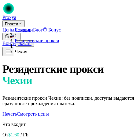
Proxy
a
Прокси
Главная
Цены
Локации
Блог
Бонус
/
Резидентские прокси
Войти
Начать
/
Чехия
Резидентские прокси
Чехии
Резидентские прокси Чехии: без подписки, доступы выдаются
сразу после прохождения платежа.
Начать
Смотреть цены
Что входит
От
$
1.60
/ ГБ