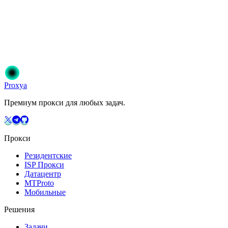
Готовы начать?
Присоединяйтесь к 50 000+ пользователям, которые доверяют
Proxya. Мгновенная активация, без обязательств.
Начать
Выберите свой план
Proxy
a
Премиум прокси для любых задач.
Прокси
Резидентские
ISP Прокси
Датацентр
MTProto
Мобильные
Решения
Задачи