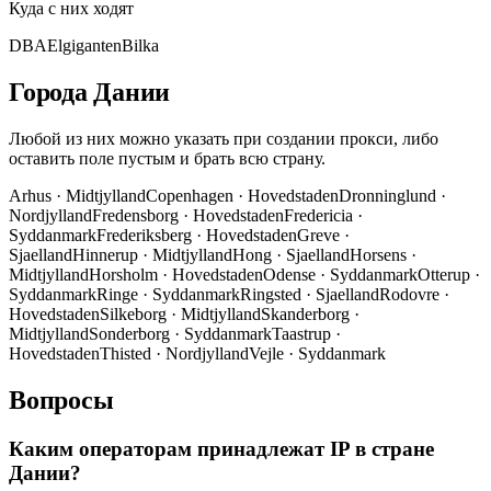
Куда с них ходят
DBA
Elgiganten
Bilka
Города Дании
Любой из них можно указать при создании прокси, либо
оставить поле пустым и брать всю страну.
Arhus
·
Midtjylland
Copenhagen
·
Hovedstaden
Dronninglund
·
Nordjylland
Fredensborg
·
Hovedstaden
Fredericia
·
Syddanmark
Frederiksberg
·
Hovedstaden
Greve
·
Sjaelland
Hinnerup
·
Midtjylland
Hong
·
Sjaelland
Horsens
·
Midtjylland
Horsholm
·
Hovedstaden
Odense
·
Syddanmark
Otterup
·
Syddanmark
Ringe
·
Syddanmark
Ringsted
·
Sjaelland
Rodovre
·
Hovedstaden
Silkeborg
·
Midtjylland
Skanderborg
·
Midtjylland
Sonderborg
·
Syddanmark
Taastrup
·
Hovedstaden
Thisted
·
Nordjylland
Vejle
·
Syddanmark
Вопросы
Каким операторам принадлежат IP в стране
Дании?