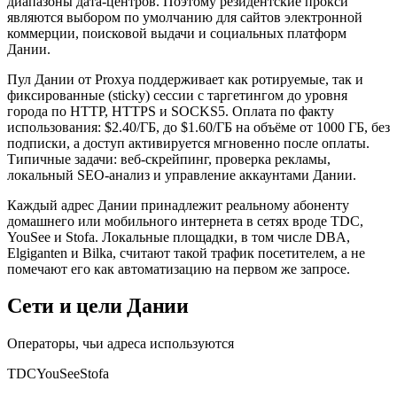
диапазоны дата-центров. Поэтому резидентские прокси
являются выбором по умолчанию для сайтов электронной
коммерции, поисковой выдачи и социальных платформ
Дании.
Пул Дании от Proxya поддерживает как ротируемые, так и
фиксированные (sticky) сессии с таргетингом до уровня
города по HTTP, HTTPS и SOCKS5. Оплата по факту
использования: $2.40/ГБ, до $1.60/ГБ на объёме от 1000 ГБ, без
подписки, а доступ активируется мгновенно после оплаты.
Типичные задачи: веб-скрейпинг, проверка рекламы,
локальный SEO-анализ и управление аккаунтами Дании.
Каждый адрес Дании принадлежит реальному абоненту
домашнего или мобильного интернета в сетях вроде TDC,
YouSee и Stofa. Локальные площадки, в том числе DBA,
Elgiganten и Bilka, считают такой трафик посетителем, а не
помечают его как автоматизацию на первом же запросе.
Сети и цели Дании
Операторы, чьи адреса используются
TDC
YouSee
Stofa