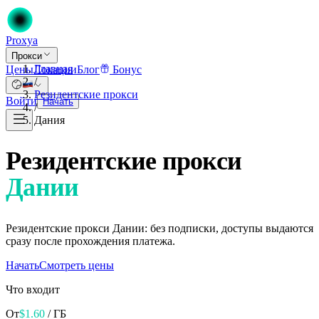
Proxy
a
Прокси
Главная
Цены
Локации
Блог
Бонус
/
Резидентские прокси
Войти
Начать
/
Дания
Резидентские прокси
Дании
Резидентские прокси Дании: без подписки, доступы выдаются
сразу после прохождения платежа.
Начать
Смотреть цены
Что входит
От
$
1.60
/ ГБ