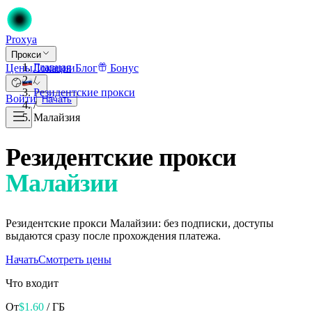
Proxy
a
Прокси
Главная
Цены
Локации
Блог
Бонус
/
Резидентские прокси
Войти
Начать
/
Малайзия
Резидентские прокси
Малайзии
Резидентские прокси Малайзии: без подписки, доступы
выдаются сразу после прохождения платежа.
Начать
Смотреть цены
Что входит
От
$
1.60
/ ГБ