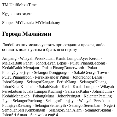
TM Unifi
Maxis
Time
Куда с них ходят
Shopee MY
Lazada MY
Mudah.my
Города Малайзии
Любой из них можно указать при создании прокси, либо
оставить поле пустым и брать всю страну.
Ampang
·
Wilayah Persekutuan Kuala Lumpur
Ayer Keroh
·
Melaka
Batu Pahat
·
Johor
Bayan Lepas
·
Pulau Pinang
Bedong
·
Kedah
Bukit Mertajam
·
Pulau Pinang
Butterworth
·
Pulau
Pinang
Cyberjaya
·
Selangor
Donggongon
·
Sabah
George Town
·
Pulau Pinang
Ipoh
·
Perak
Iskandar Puteri
·
Johor
Johor Bahru
·
Johor
Kajang
·
Selangor
Kangar
·
Perlis
Klang
·
Selangor
Kluang
·
Johor
Kota Kinabalu
·
Sabah
Kuah
·
Kedah
Kuala Lumpur
·
Wilayah
Persekutuan Kuala Lumpur
Kuching
·
Sarawak
Kulai
·
Johor
Kulim
·
Kedah
Mentakab
·
Pahang
Muar
·
Johor
Peringat
·
Kelantan
Petaling
Jaya
·
Selangor
Puchong
·
Selangor
Putrajaya
·
Wilayah Persekutuan
Putrajaya
Rawang
·
Selangor
Semenyih
·
Selangor
Seremban
·
Negeri
Sembilan
Seri Kembangan
·
Selangor
Shah Alam
·
Selangor
Skudai
·
Johor
Sri Aman
·
Sarawak
и ещё 4