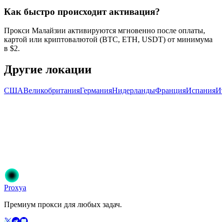
Как быстро происходит активация?
Прокси Малайзии активируются мгновенно после оплаты,
картой или криптовалютой (BTC, ETH, USDT) от минимума
в $2.
Другие локации
США
Великобритания
Германия
Нидерланды
Франция
Испания
И
Готовы начать?
Присоединяйтесь к 50 000+ пользователям, которые доверяют
Proxya. Мгновенная активация, без обязательств.
Начать
Выберите свой план
Proxy
a
Премиум прокси для любых задач.