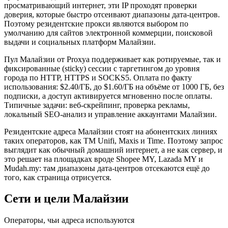
просматривающий интернет, эти IP проходят проверки
доверия, которые быстро отсеивают диапазоны дата-центров.
Поэтому резидентские прокси являются выбором по
умолчанию для сайтов электронной коммерции, поисковой
выдачи и социальных платформ Малайзии.
Пул Малайзии от Proxya поддерживает как ротируемые, так и
фиксированные (sticky) сессии с таргетингом до уровня
города по HTTP, HTTPS и SOCKS5. Оплата по факту
использования: $2.40/ГБ, до $1.60/ГБ на объёме от 1000 ГБ, без
подписки, а доступ активируется мгновенно после оплаты.
Типичные задачи: веб-скрейпинг, проверка рекламы,
локальный SEO-анализ и управление аккаунтами Малайзии.
Резидентские адреса Малайзии стоят на абонентских линиях
таких операторов, как TM Unifi, Maxis и Time. Поэтому запрос
выглядит как обычный домашний интернет, а не как сервер, и
это решает на площадках вроде Shopee MY, Lazada MY и
Mudah.my: там диапазоны дата-центров отсекаются ещё до
того, как страница отрисуется.
Сети и цели Малайзии
Операторы, чьи адреса используются