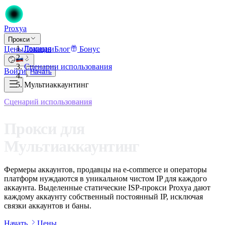
Proxy
a
Прокси
Главная
Цены
Локации
Блог
Бонус
Сценарии использования
Войти
Начать
Мультиаккаунтинг
Сценарий использования
Прокси для
Мультиаккаунтинг
Фермеры аккаунтов, продавцы на e-commerce и операторы
платформ нуждаются в уникальном чистом IP для каждого
аккаунта. Выделенные статические ISP-прокси Proxya дают
каждому аккаунту собственный постоянный IP, исключая
связки аккаунтов и баны.
Начать
Цены