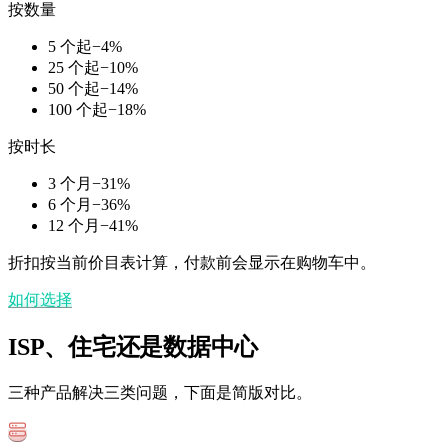
按数量
5 个起
−
4
%
25 个起
−
10
%
50 个起
−
14
%
100 个起
−
18
%
按时长
3 个月
−
31
%
6 个月
−
36
%
12 个月
−
41
%
折扣按当前价目表计算，付款前会显示在购物车中。
如何选择
ISP、住宅还是数据中心
三种产品解决三类问题，下面是简版对比。