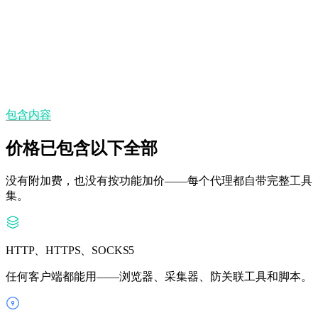
无 GB 上限——按代理付费，流量不限。
州/省与城市定位
在 195+ 个国家选择精确位置。
包含内容
价格已包含以下全部
没有附加费，也没有按功能加价——每个代理都自带完整工具
集。
HTTP、HTTPS、SOCKS5
任何客户端都能用——浏览器、采集器、防关联工具和脚本。