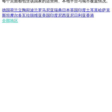
每个页面都包含该国家的运营商、本地平台与城市覆盖情况。
德国
荷兰
立陶宛
波兰
罗马尼亚
瑞典
日本
英国
印度
土耳其
哈萨克
斯坦
摩尔多瓦
拉脱维亚
美国
印度尼西亚
尼日利亚
香港
全部地区
数据中心代理与住宅代理有何区别？
数据中心代理快吗？