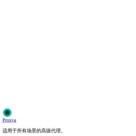
您提供哪些类型的代理？
购买后多快能收到代理？
接受哪些付款方式？
准备开始了吗？
加入50,000+信赖Proxya的用户。即时激活，无需承诺。
开始使用
选择您的方案
Proxy
a
适用于所有场景的高级代理。