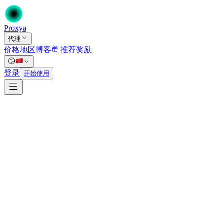
Proxy
a
代理
价格
地区
博客
推荐奖励
登录
开始使用
$0.82
from
/个/月
100 个起，12 个月