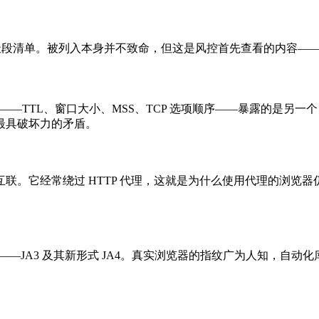
的地址段清单。被列入本身并不致命，但这是风控首先查看的内容
——TTL、窗口大小、MSS、TCP 选项顺序——暴露的是另一个，且无法用 
最具破坏力的矛盾。
。它经常绕过 HTTP 代理，这就是为什么使用代理的浏览器仍可能交
纹——JA3 及其新形式 JA4。真实浏览器的指纹广为人知，自