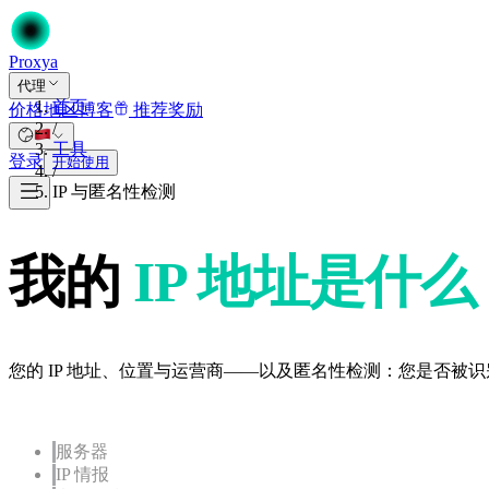
Proxy
a
代理
首页
价格
地区
博客
推荐奖励
/
工具
登录
开始使用
/
IP 与匿名性检测
我的
IP 地址是什么
您的 IP 地址、位置与运营商——以及匿名性检测：您是否被识别
服务器
IP 情报