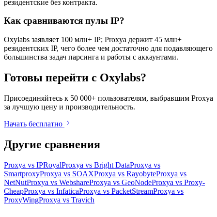
резидентские без контракта.
Как сравниваются пулы IP?
Oxylabs заявляет 100 млн+ IP; Proxya держит 45 млн+
резидентских IP, чего более чем достаточно для подавляющего
большинства задач парсинга и работы с аккаунтами.
Готовы перейти с Oxylabs?
Присоединяйтесь к 50 000+ пользователям, выбравшим Proxya
за лучшую цену и производительность.
Начать бесплатно
Другие сравнения
Proxya vs IPRoyal
Proxya vs Bright Data
Proxya vs
Smartproxy
Proxya vs SOAX
Proxya vs Rayobyte
Proxya vs
NetNut
Proxya vs Webshare
Proxya vs GeoNode
Proxya vs Proxy-
Cheap
Proxya vs Infatica
Proxya vs PacketStream
Proxya vs
ProxyWing
Proxya vs Travich