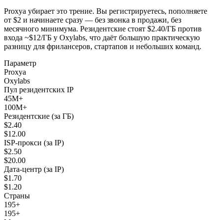
Proxya убирает это трение. Вы регистрируетесь, пополняете
от $2 и начинаете сразу — без звонка в продажи, без
месячного минимума. Резидентские стоят $2.40/ГБ против
входа ~$12/ГБ у Oxylabs, что даёт большую практическую
разницу для фрилансеров, стартапов и небольших команд.
Параметр
Proxya
Oxylabs
Пул резидентских IP
45M+
100M+
Резидентские (за ГБ)
$2.40
$12.00
ISP-прокси (за IP)
$2.50
$20.00
Дата-центр (за IP)
$1.70
$1.20
Страны
195+
195+