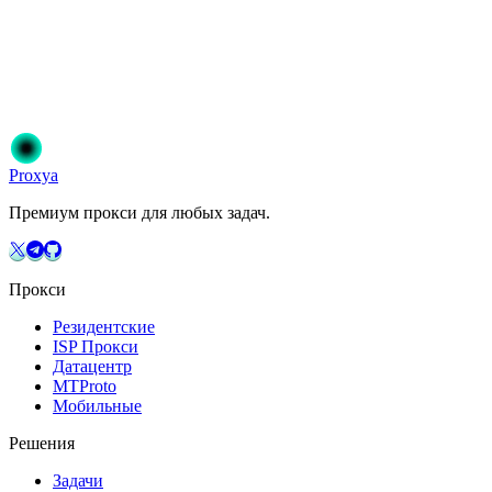
Готовы начать?
Присоединяйтесь к 50 000+ пользователям, которые доверяют
Proxya. Мгновенная активация, без обязательств.
Начать
Выберите свой план
Proxy
a
Премиум прокси для любых задач.
Прокси
Резидентские
ISP Прокси
Датацентр
MTProto
Мобильные
Решения
Задачи