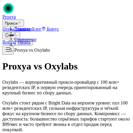
Proxy
a
Прокси
Главная
Цены
Локации
Блог
Бонус
/
Сравнение
Войти
Начать
/
Proxya vs Oxylabs
Proxya vs Oxylabs
Oxylabs — корпоративный прокси-провайдер с 100 млн+
резидентских IP, в первую очередь ориентированный на
крупный бизнес по сбору данных.
Oxylabs стоит рядом с Bright Data на верхнем уровне: пул 100
млн+ резидентских IP, сильная инфраструктура и чёткий
фокус на крупном бизнесе по сбору данных. Компромисс —
доступность: большинство серьёзных тарифов стартуют около
$99/мес и часто требуют звонка в отдел продаж перед
покупкой.