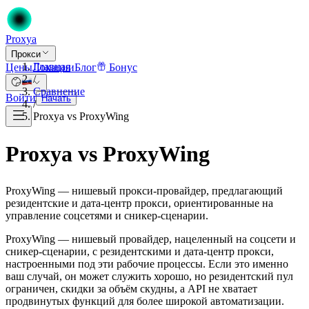
Proxy
a
Прокси
Главная
Цены
Локации
Блог
Бонус
/
Сравнение
Войти
Начать
/
Proxya vs ProxyWing
Proxya vs ProxyWing
ProxyWing — нишевый прокси-провайдер, предлагающий
резидентские и дата-центр прокси, ориентированные на
управление соцсетями и сникер-сценарии.
ProxyWing — нишевый провайдер, нацеленный на соцсети и
сникер-сценарии, с резидентскими и дата-центр прокси,
настроенными под эти рабочие процессы. Если это именно
ваш случай, он может служить хорошо, но резидентский пул
ограничен, скидки за объём скудны, а API не хватает
продвинутых функций для более широкой автоматизации.