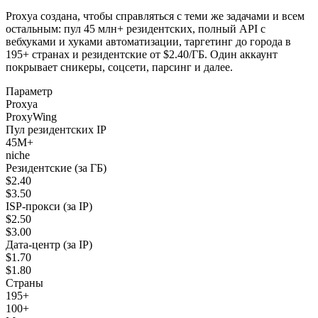
Proxya создана, чтобы справляться с теми же задачами и всем
остальным: пул 45 млн+ резидентских, полный API с
вебхуками и хуками автоматизации, таргетинг до города в
195+ странах и резидентские от $2.40/ГБ. Один аккаунт
покрывает сникеры, соцсети, парсинг и далее.
Параметр
Proxya
ProxyWing
Пул резидентских IP
45M+
niche
Резидентские (за ГБ)
$2.40
$3.50
ISP-прокси (за IP)
$2.50
$3.00
Дата-центр (за IP)
$1.70
$1.80
Страны
195+
100+