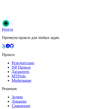
Присоединяйтесь к 50 000+ пользователям, которые доверяют
Proxya. Мгновенная активация, без обязательств.
Начать
Выберите свой план
Proxy
a
Премиум прокси для любых задач.
Прокси
Резидентские
ISP Прокси
Датацентр
MTProto
Мобильные
Решения
Задачи
Локации
Сравнения