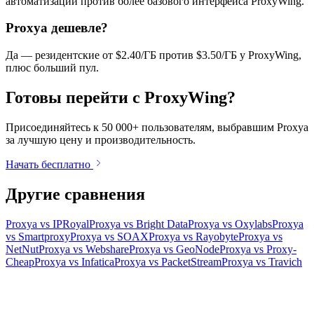
автоматизации против более базового интерфейса ProxyWing.
Proxya дешевле?
Да — резидентские от $2.40/ГБ против $3.50/ГБ у ProxyWing,
плюс больший пул.
Готовы перейти с ProxyWing?
Присоединяйтесь к 50 000+ пользователям, выбравшим Proxya
за лучшую цену и производительность.
Начать бесплатно
Другие сравнения
Proxya vs IPRoyal
Proxya vs Bright Data
Proxya vs Oxylabs
Proxya
vs Smartproxy
Proxya vs SOAX
Proxya vs Rayobyte
Proxya vs
NetNut
Proxya vs Webshare
Proxya vs GeoNode
Proxya vs Proxy-
Cheap
Proxya vs Infatica
Proxya vs PacketStream
Proxya vs Travich
Готовы начать?