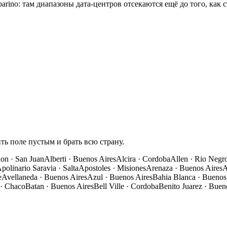
barino: там диапазоны дата-центров отсекаются ещё до того, как 
ть поле пустым и брать всю страну.
don
·
San Juan
Alberti
·
Buenos Aires
Alcira
·
Cordoba
Allen
·
Rio Negr
polinario Saravia
·
Salta
Apostoles
·
Misiones
Arenaza
·
Buenos Aires
A
e
Avellaneda
·
Buenos Aires
Azul
·
Buenos Aires
Bahia Blanca
·
Buenos
·
Chaco
Batan
·
Buenos Aires
Bell Ville
·
Cordoba
Benito Juarez
·
Bueno