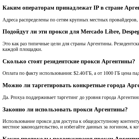
Каким операторам принадлежат IP в стране Арг
Адреса распределены по сетям крупных местных провайдеров, сре
Подойдут ли эти прокси для Mercado Libre, Despe
Это как раз типичные цели для страны Аргентины. Резидентские
каждой площадки.
Сколько стоят резидентские прокси Аргентины?
Оплата по факту использования: $2.40/ГБ, а от 1000 ГБ цена п
Можно ли таргетировать конкретные города Арг
Да. Proxya поддерживает таргетинг до уровня города Аргенти
Законно ли использовать прокси Аргентины?
Использование прокси для доступа к общедоступному контент
местное законодательство, и избегайте данных за логином, к ко
Какие протоколы поддерживают прокси Аргент