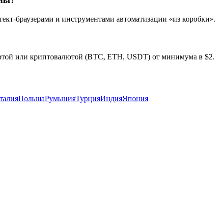
кт-браузерами и инструментами автоматизации «из коробки».
ртой или криптовалютой (BTC, ETH, USDT) от минимума в $2.
талия
Польша
Румыния
Турция
Индия
Япония
oxya. Мгновенная активация, без обязательств.