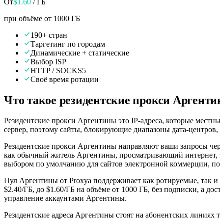
От
$
1.60
/ ГБ
при объёме от 1000 ГБ
190+ стран
Таргетинг по городам
Динамические + статические
Выбор ISP
HTTP / SOCKS5
Своё время ротации
Что такое резидентские прокси Аргент
Резидентские прокси Аргентины это IP-адреса, которые местны
сервер, поэтому сайты, блокирующие диапазоны дата-центров, 
Резидентские прокси Аргентины направляют ваши запросы чер
как обычный житель Аргентины, просматривающий интернет, эт
выбором по умолчанию для сайтов электронной коммерции, п
Пул Аргентины от Proxya поддерживает как ротируемые, так и
$2.40/ГБ, до $1.60/ГБ на объёме от 1000 ГБ, без подписки, а 
управление аккаунтами Аргентины.
Резидентские адреса Аргентины стоят на абонентских линиях так