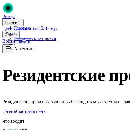
Proxy
a
Прокси
Главная
Цены
Локации
Блог
Бонус
/
Резидентские прокси
Войти
Начать
/
Аргентина
Резидентские п
Резидентские прокси Аргентины: без подписки, доступы выдаю
Начать
Смотреть цены
Что входит