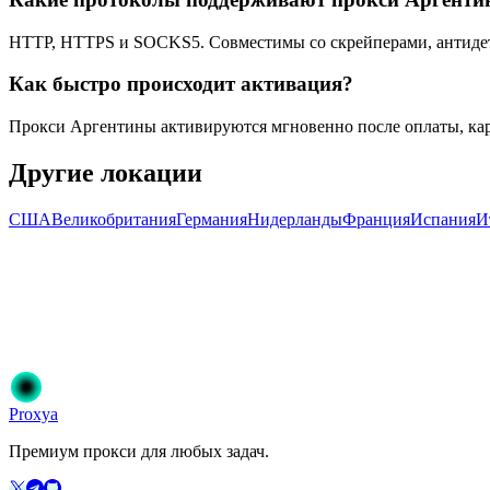
HTTP, HTTPS и SOCKS5. Совместимы со скрейперами, антидете
Как быстро происходит активация?
Прокси Аргентины активируются мгновенно после оплаты, ка
Другие локации
США
Великобритания
Германия
Нидерланды
Франция
Испания
И
Готовы начать?
Присоединяйтесь к 50 000+ пользователям, которые доверяют Pr
Начать
Выберите свой план
Proxy
a
Премиум прокси для любых задач.