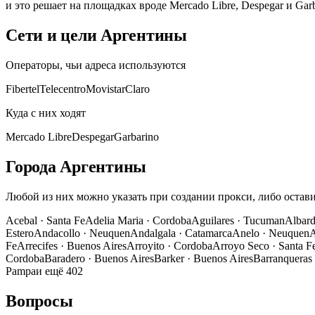
и это решает на площадках вроде Mercado Libre, Despegar и Gar
Сети и цели Аргентины
Операторы, чьи адреса используются
Fibertel
Telecentro
Movistar
Claro
Куда с них ходят
Mercado Libre
Despegar
Garbarino
Города Аргентины
Любой из них можно указать при создании прокси, либо остави
Acebal
·
Santa Fe
Adelia Maria
·
Cordoba
Aguilares
·
Tucuman
Albar
Estero
Andacollo
·
Neuquen
Andalgala
·
Catamarca
Anelo
·
Neuquen
A
Fe
Arrecifes
·
Buenos Aires
Arroyito
·
Cordoba
Arroyo Seco
·
Santa F
Cordoba
Baradero
·
Buenos Aires
Barker
·
Buenos Aires
Barranqueras
Pampa
и ещё 402
Вопросы