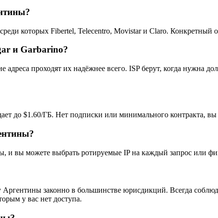
ентины?
ди которых Fibertel, Telecentro, Movistar и Claro. Конкретный о
gar и Garbarino?
 адреса проходят их надёжнее всего. ISP берут, когда нужна до
адает до $1.60/ГБ. Нет подписки или минимального контракта, вы
ентины?
ны, и вы можете выбрать ротируемые IP на каждый запрос или ф
у Аргентины законно в большинстве юрисдикций. Всегда соблюд
торым у вас нет доступа.
ины?