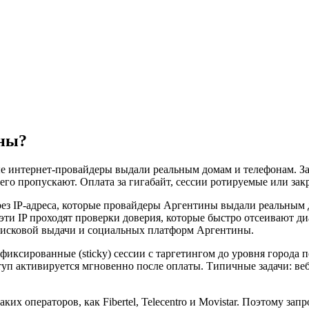
ины?
е интернет-провайдеры выдали реальным домам и телефонам. Зап
его пропускают. Оплата за гигабайт, сессии ротируемые или закр
ез IP-адреса, которые провайдеры Аргентины выдали реальным
и IP проходят проверки доверия, которые быстро отсеивают ди
оисковой выдачи и социальных платформ Аргентины.
 фиксированные (sticky) сессии с таргетингом до уровня город
доступ активируется мгновенно после оплаты. Типичные задачи: 
их операторов, как Fibertel, Telecentro и Movistar. Поэтому за