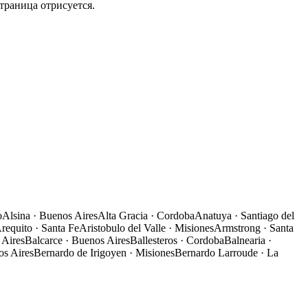
страница отрисуется.
o
Alsina
·
Buenos Aires
Alta Gracia
·
Cordoba
Anatuya
·
Santiago del
requito
·
Santa Fe
Aristobulo del Valle
·
Misiones
Armstrong
·
Santa
 Aires
Balcarce
·
Buenos Aires
Ballesteros
·
Cordoba
Balnearia
·
s Aires
Bernardo de Irigoyen
·
Misiones
Bernardo Larroude
·
La