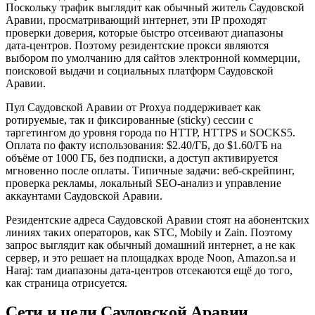
Поскольку трафик выглядит как обычный житель Саудовской
Аравии, просматривающий интернет, эти IP проходят
проверки доверия, которые быстро отсеивают диапазоны
дата-центров. Поэтому резидентские прокси являются
выбором по умолчанию для сайтов электронной коммерции,
поисковой выдачи и социальных платформ Саудовской
Аравии.
Пул Саудовской Аравии от Proxya поддерживает как
ротируемые, так и фиксированные (sticky) сессии с
таргетингом до уровня города по HTTP, HTTPS и SOCKS5.
Оплата по факту использования: $2.40/ГБ, до $1.60/ГБ на
объёме от 1000 ГБ, без подписки, а доступ активируется
мгновенно после оплаты. Типичные задачи: веб-скрейпинг,
проверка рекламы, локальный SEO-анализ и управление
аккаунтами Саудовской Аравии.
Резидентские адреса Саудовской Аравии стоят на абонентских
линиях таких операторов, как STC, Mobily и Zain. Поэтому
запрос выглядит как обычный домашний интернет, а не как
сервер, и это решает на площадках вроде Noon, Amazon.sa и
Haraj: там диапазоны дата-центров отсекаются ещё до того,
как страница отрисуется.
Сети и цели Саудовской Аравии