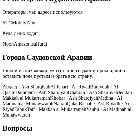
Операторы, чьи адреса используются
STC
Mobily
Zain
Куда с них ходят
Noon
Amazon.sa
Haraj
Города Саудовской Аравии
Любой из них можно указать при создании прокси, либо
оставить поле пустым и брать всю страну.
Abqaiq
·
Ash Sharqiyah
Al Kharj
·
Ar Riyad
Buraydah
·
Al
Qasim
Dammam
·
Ash Sharqiyah
Dhahran
·
Ash Sharqiyah
Jeddah
·
Makkah al Mukarramah
Khobar
·
Ash Sharqiyah
Medina
·
Al
Madinah al Munawwarah
Najran
Qalat Bishah
·
'Asir
Riyadh
·
Ar
Riyad
Tabuk
Taif
·
Makkah al Mukarramah
Yanbu
·
Al Madinah al
Munawwarah
Вопросы