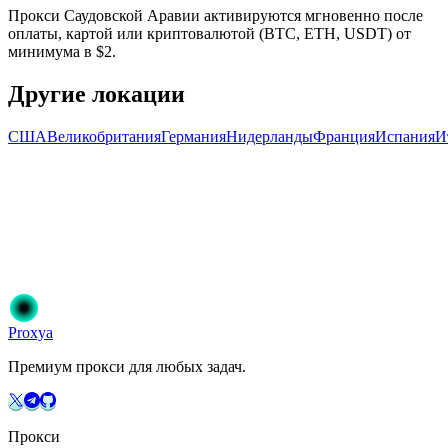
Прокси Саудовской Аравии активируются мгновенно после
оплаты, картой или криптовалютой (BTC, ETH, USDT) от
минимума в $2.
Другие локации
США
Великобритания
Германия
Нидерланды
Франция
Испания
И
Готовы начать?
Присоединяйтесь к 50 000+ пользователям, которые доверяют
Proxya. Мгновенная активация, без обязательств.
Начать
Выберите свой план
Proxy
a
Премиум прокси для любых задач.
Прокси