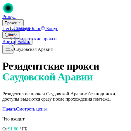
Proxy
a
Прокси
Главная
Цены
Локации
Блог
Бонус
/
Резидентские прокси
Войти
Начать
/
Саудовская Аравия
Резидентские прокси
Саудовской Аравии
Резидентские прокси Саудовской Аравии: без подписки,
доступы выдаются сразу после прохождения платежа.
Начать
Смотреть цены
Что входит
От
$
1.60
/ ГБ