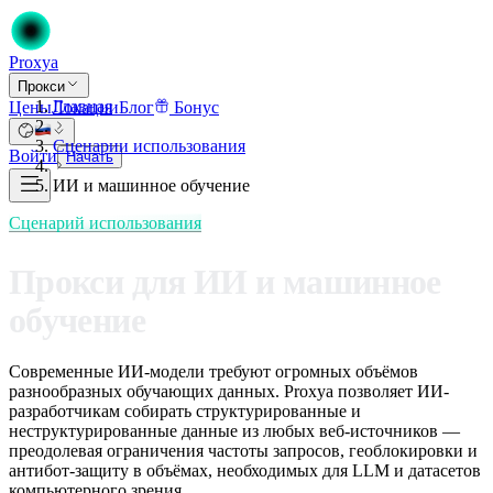
Proxy
a
Прокси
Главная
Цены
Локации
Блог
Бонус
Сценарии использования
Войти
Начать
ИИ и машинное обучение
Сценарий использования
Прокси для
ИИ и машинное
обучение
Современные ИИ-модели требуют огромных объёмов
разнообразных обучающих данных. Proxya позволяет ИИ-
разработчикам собирать структурированные и
неструктурированные данные из любых веб-источников —
преодолевая ограничения частоты запросов, геоблокировки и
антибот-защиту в объёмах, необходимых для LLM и датасетов
компьютерного зрения.