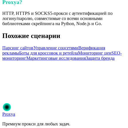
Proxya?
HTTP, HTTPS и SOCKS5-прокси с аутентификацией по
логину/паролю, совместимые со всеми основными
библиотеками скрейпинга на Python, Node.js и Go.
Похожие сценарии
Парсинг сайтов
Управление соцсетями
Верификация
рекламы
Боты для кроссовок и ретейла
Мониторинг цен
SEO-
мониторинг
Маркетинговые исследования
Защита бренда
Готовы начать?
Присоединяйтесь к 50 000+ пользователям, которые доверяют
Proxya. Мгновенная активация, без обязательств.
Начать
Выберите свой план
Proxy
a
Премиум прокси для любых задач.