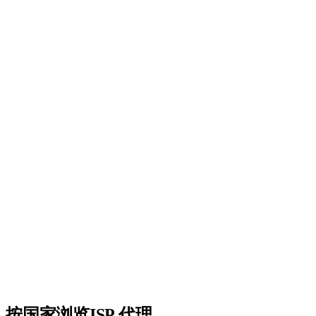
195+个国家
精准定向任何国家、州或城市。
99.9%正常运行时间
企业级基础设施，保证可用性。
API集成
功能完整的REST API，实现无缝集成。
24/7支持
随时为您提供真实人工支持。
无隐藏费用
透明定价。只为您使用的部分付费。
按国家浏览ISP 代理