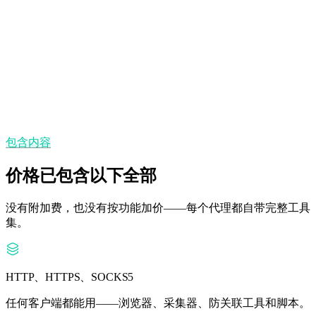
静态 IP
需要稳定身份多久，IP 就保持多久。
州/省与城市定位
可精确到城市的地理覆盖。
包含内容
价格已包含以下全部
没有附加费，也没有按功能加价——每个代理都自带完整工具
集。
HTTP、HTTPS、SOCKS5
任何客户端都能用——浏览器、采集器、防关联工具和脚本。