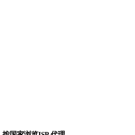
195+个国家
精准定向任何国家、州或城市。
99.9%正常运行时间
企业级基础设施，保证可用性。
API集成
功能完整的REST API，实现无缝集成。
24/7支持
随时为您提供真实人工支持。
无隐藏费用
透明定价。只为您使用的部分付费。
按国家浏览ISP 代理