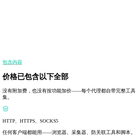
静态 IP
需要稳定身份多久，IP 就保持多久。
州/省与城市定位
可精确到城市的地理覆盖。
包含内容
价格已包含以下全部
没有附加费，也没有按功能加价——每个代理都自带完整工具
集。
HTTP、HTTPS、SOCKS5
任何客户端都能用——浏览器、采集器、防关联工具和脚本。