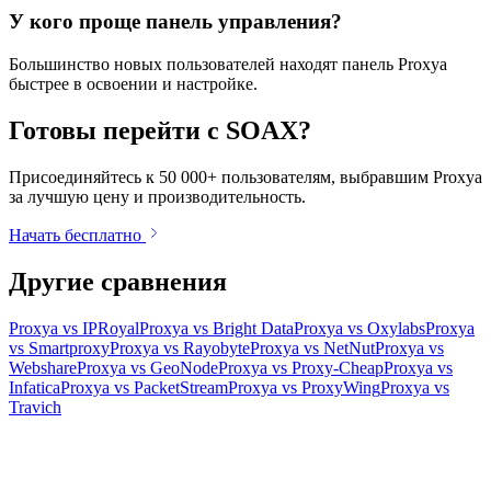
У кого проще панель управления?
Большинство новых пользователей находят панель Proxya
быстрее в освоении и настройке.
Готовы перейти с SOAX?
Присоединяйтесь к 50 000+ пользователям, выбравшим Proxya
за лучшую цену и производительность.
Начать бесплатно
Другие сравнения
Proxya vs IPRoyal
Proxya vs Bright Data
Proxya vs Oxylabs
Proxya
vs Smartproxy
Proxya vs Rayobyte
Proxya vs NetNut
Proxya vs
Webshare
Proxya vs GeoNode
Proxya vs Proxy-Cheap
Proxya vs
Infatica
Proxya vs PacketStream
Proxya vs ProxyWing
Proxya vs
Travich
Готовы начать?