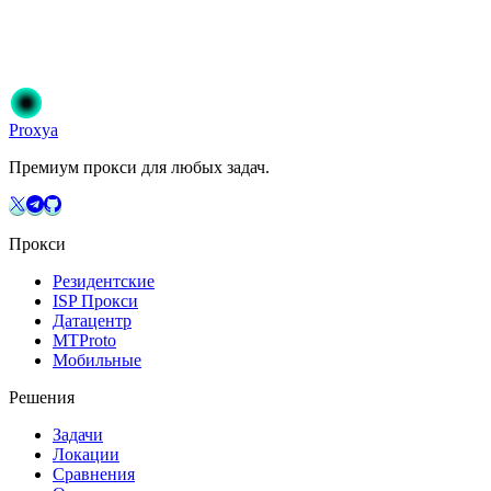
Присоединяйтесь к 50 000+ пользователям, которые доверяют
Proxya. Мгновенная активация, без обязательств.
Начать
Выберите свой план
Proxy
a
Премиум прокси для любых задач.
Прокси
Резидентские
ISP Прокси
Датацентр
MTProto
Мобильные
Решения
Задачи
Локации
Сравнения