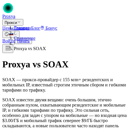
Proxy
a
Прокси
Главная
Цены
Локации
Блог
Бонус
/
Сравнение
Войти
Начать
/
Proxya vs SOAX
Proxya vs SOAX
SOAX — прокси-провайдер с 155 млн+ резидентских и
мобильных IP, известный строгим этичным сбором и гибкими
тарифами по трафику.
SOAX известен двумя вещами: очень большим, этично
собранным пулом, охватывающим резидентские и мобильные
IP, и гибкими тарифами по трафику. Это сильная сеть,
особенно для задач с упором на мобильные — но входная цена
$3.00/ГБ и мобильный трафик севернее $9/ГБ быстро
складываются, а новые пользователи часто находят панель