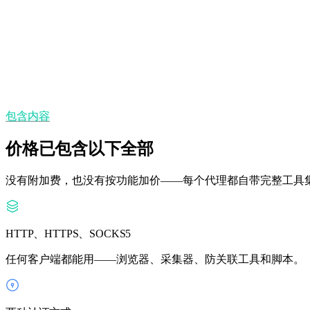
无 GB 上限——按代理付费，流量不限。
州/省与城市定位
在 195+ 个国家选择精确位置。
包含内容
价格已包含以下全部
没有附加费，也没有按功能加价——每个代理都自带完整工具
HTTP、HTTPS、SOCKS5
任何客户端都能用——浏览器、采集器、防关联工具和脚本。