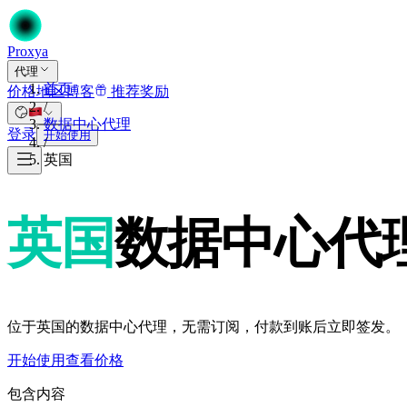
Proxy
a
代理
首页
价格
地区
博客
推荐奖励
/
数据中心代理
登录
开始使用
/
英国
英国
数据中心代
位于英国的数据中心代理，无需订阅，付款到账后立即签发。
开始使用
查看价格
包含内容