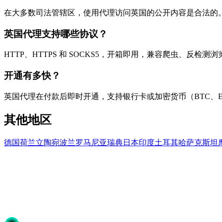
在大多数司法管辖区，使用代理访问英国的公开内容是合法的
英国代理支持哪些协议？
HTTP、HTTPS 和 SOCKS5，开箱即用，兼容爬虫、反检
开通有多快？
英国代理在付款后即时开通，支持银行卡或加密货币（BTC、ETH
其他地区
德国
荷兰
立陶宛
波兰
罗马尼亚
瑞典
日本
印度
土耳其
哈萨克斯坦
准备开始了吗？
加入50,000+信赖Proxya的用户。即时激活，无需承诺。
开始使用
选择您的方案