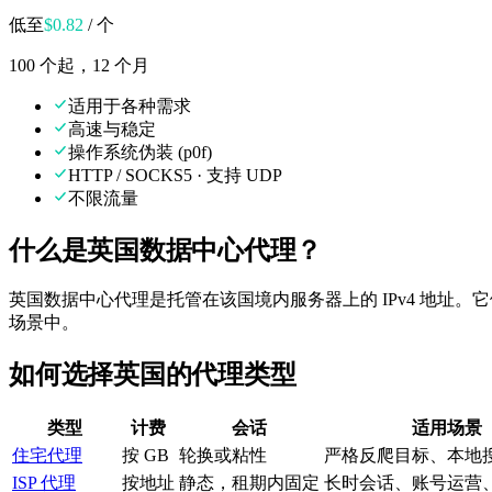
低至
$
0.82
/ 个
100 个起，12 个月
适用于各种需求
高速与稳定
操作系统伪装 (p0f)
HTTP / SOCKS5 · 支持 UDP
不限流量
什么是英国数据中心代理？
英国数据中心代理是托管在该国境内服务器上的 IPv4 地
场景中。
如何选择英国的代理类型
类型
计费
会话
适用场景
住宅代理
按 GB
轮换或粘性
严格反爬目标、本地
ISP 代理
按地址
静态，租期内固定
长时会话、账号运营