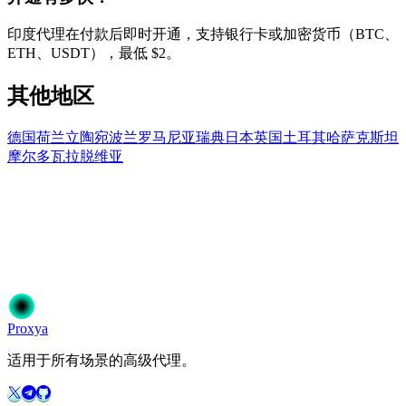
印度代理在付款后即时开通，支持银行卡或加密货币（BTC、
ETH、USDT），最低 $2。
其他地区
德国
荷兰
立陶宛
波兰
罗马尼亚
瑞典
日本
英国
土耳其
哈萨克斯坦
摩尔多瓦
拉脱维亚
准备开始了吗？
加入50,000+信赖Proxya的用户。即时激活，无需承诺。
开始使用
选择您的方案
Proxy
a
适用于所有场景的高级代理。