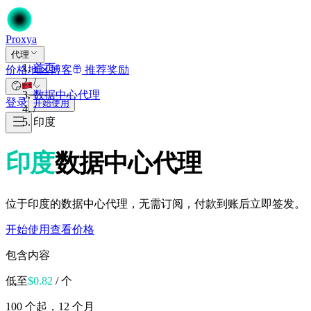
Proxy
a
代理
首页
价格
地区
博客
推荐奖励
/
数据中心代理
登录
开始使用
/
印度
印度
数据中心代理
位于印度的数据中心代理，无需订阅，付款到账后立即签发。
开始使用
查看价格
包含内容
低至
$
0.82
/ 个
100 个起，12 个月