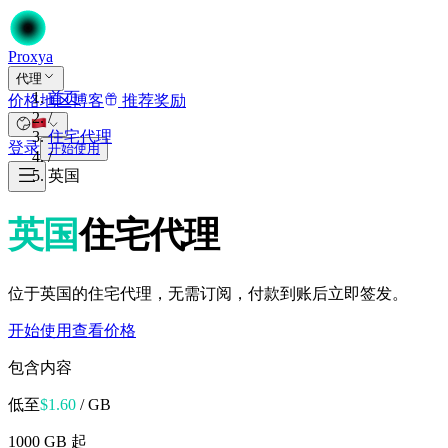
Proxy
a
代理
首页
价格
地区
博客
推荐奖励
/
住宅代理
登录
开始使用
/
英国
英国
住宅代理
位于英国的住宅代理，无需订阅，付款到账后立即签发。
开始使用
查看价格
包含内容
低至
$
1.60
/ GB
1000 GB 起