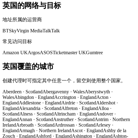
英国的网络与目标
地址所属的运营商
BT
Sky
Virgin Media
TalkTalk
常见访问目标
Amazon UK
Argos
ASOS
Ticketmaster UK
Gumtree
英国覆盖的城市
创建代理时可指定其中任意一个，留空则使用整个国家。
Aberdeen
·
Scotland
Abergavenny
·
Wales
Aberystwyth
·
Wales
Abingdon
·
England
Accrington
·
England
Acton
·
England
Addlestone
·
England
Airdrie
·
Scotland
Aldershot
·
England
Alexandria
·
Scotland
Alfreton
·
England
Alloa
·
Scotland
Alness
·
Scotland
Altrincham
·
England
Andover
·
England
Annan
·
Scotland
Anstruther
·
Scotland
Antrim
·
Northern
Ireland
Arbroath
·
Scotland
Ardrossan
·
Scotland
Arlesey
·
England
Armagh
·
Northern Ireland
Ascot
·
England
Ashby de la
Zouch
·
England
Ashford
·
England
Ashington
·
England
Ashton-