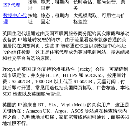
按地
静态，租期内
长时会话、账号运营、票
ISP 代理
址
固定
务
数据中心代
按地
静态，租期内
大规模爬取、可用性与价
理
址
固定
格监控
英国住宅代理通过由英国互联网服务商分配给真实家庭和移动
设备的 IP 地址转发您的请求。由于流量看起来就像普通的英
国居民在浏览网页，这些 IP 能够通过快速识别数据中心地址
段的信任检测，这正是住宅代理成为英国电商网站、搜索结果
和社交平台首选的原因。
Proxya 的英国 IP 池支持轮换和粘性（sticky）会话，可精确到
城市级定位，并支持 HTTP、HTTPS 和 SOCKS5。按用量计
费：$2.40/GB，1000 GB 以上低至 $1.60/GB，无需订阅，付
款后即时开通。常见用途包括英国网页抓取、广告核验、本地
SEO 检查以及英国账号管理。
英国的 IP 池来自 BT、Sky、Virgin Media 的真实用户。这正是
关键所在：Amazon UK、Argos、ASOS 等站点在检查请求内
容之前，先判断地址归属，家庭宽带线路能够通过，而服务器
地址段不行。