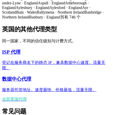
under-Lyne
·
England
Aspall
·
England
Attleborough
·
England
Aylesbury
·
England
Aylesford
·
England
Ayr
·
Scotland
Bala
·
Wales
Ballymena
·
Northern Ireland
Banbridge
·
Northern Ireland
Banbury
·
England
另有 746 个
英国的其他代理类型
同一国家，不同的信任级别与计费方式。
ISP 代理
登记在服务商名下的静态 IP，兼具数据中心速度。流量无
限。
数据中心代理
服务器托管地址。速度最快、价格最低，流量无限。
全部英国代理
常见问题