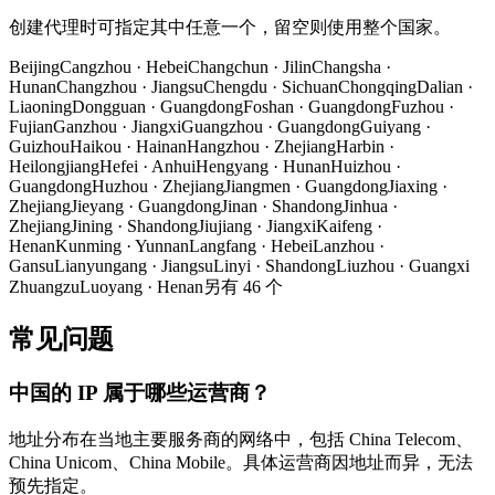
创建代理时可指定其中任意一个，留空则使用整个国家。
Beijing
Cangzhou
·
Hebei
Changchun
·
Jilin
Changsha
·
Hunan
Changzhou
·
Jiangsu
Chengdu
·
Sichuan
Chongqing
Dalian
·
Liaoning
Dongguan
·
Guangdong
Foshan
·
Guangdong
Fuzhou
·
Fujian
Ganzhou
·
Jiangxi
Guangzhou
·
Guangdong
Guiyang
·
Guizhou
Haikou
·
Hainan
Hangzhou
·
Zhejiang
Harbin
·
Heilongjiang
Hefei
·
Anhui
Hengyang
·
Hunan
Huizhou
·
Guangdong
Huzhou
·
Zhejiang
Jiangmen
·
Guangdong
Jiaxing
·
Zhejiang
Jieyang
·
Guangdong
Jinan
·
Shandong
Jinhua
·
Zhejiang
Jining
·
Shandong
Jiujiang
·
Jiangxi
Kaifeng
·
Henan
Kunming
·
Yunnan
Langfang
·
Hebei
Lanzhou
·
Gansu
Lianyungang
·
Jiangsu
Linyi
·
Shandong
Liuzhou
·
Guangxi
Zhuangzu
Luoyang
·
Henan
另有 46 个
常见问题
中国的 IP 属于哪些运营商？
地址分布在当地主要服务商的网络中，包括 China Telecom、
China Unicom、China Mobile。具体运营商因地址而异，无法
预先指定。