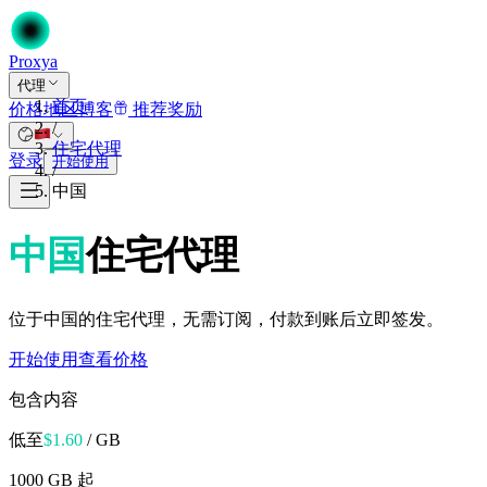
Proxy
a
代理
首页
价格
地区
博客
推荐奖励
/
住宅代理
登录
开始使用
/
中国
中国
住宅代理
位于中国的住宅代理，无需订阅，付款到账后立即签发。
开始使用
查看价格
包含内容
低至
$
1.60
/ GB
1000 GB 起