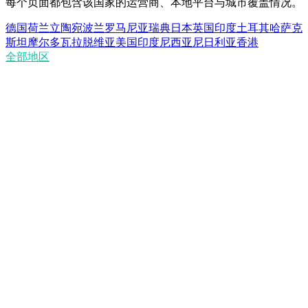
每个页面都包含该国家的运营商、本地平台与城市覆盖情况。
德国
荷兰
立陶宛
波兰
罗马尼亚
瑞典
日本
英国
印度
土耳其
哈萨克
斯坦
摩尔多瓦
拉脱维亚
美国
印度尼西亚
尼日利亚
香港
全部地区
数据中心代理与住宅代理有何区别？
数据中心代理快吗？