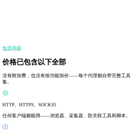
无 GB 上限——按代理付费，流量不限。
州/省与城市定位
在 195+ 个国家选择精确位置。
包含内容
价格已包含以下全部
没有附加费，也没有按功能加价——每个代理都自带完整工具
集。
HTTP、HTTPS、SOCKS5
任何客户端都能用——浏览器、采集器、防关联工具和脚本。