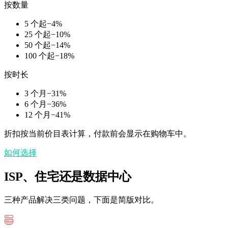
按数量
5 个起
−
4
%
25 个起
−
10
%
50 个起
−
14
%
100 个起
−
18
%
按时长
3 个月
−
31
%
6 个月
−
36
%
12 个月
−
41
%
折扣按当前价目表计算，付款前会显示在购物车中。
如何选择
ISP、住宅还是数据中心
三种产品解决三类问题，下面是简版对比。