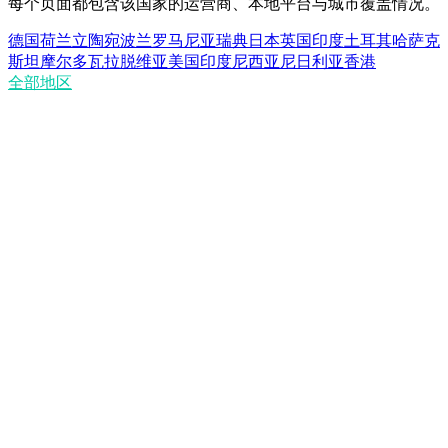
每个页面都包含该国家的运营商、本地平台与城市覆盖情况。
德国
荷兰
立陶宛
波兰
罗马尼亚
瑞典
日本
英国
印度
土耳其
哈萨克
斯坦
摩尔多瓦
拉脱维亚
美国
印度尼西亚
尼日利亚
香港
全部地区
数据中心代理与住宅代理有何区别？
数据中心代理快吗？