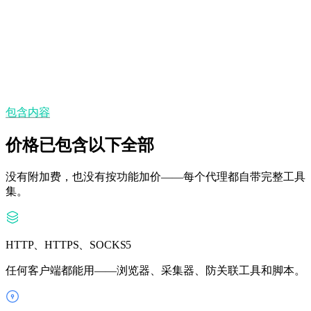
无 GB 上限——按代理付费，流量不限。
州/省与城市定位
在 195+ 个国家选择精确位置。
包含内容
价格已包含以下全部
没有附加费，也没有按功能加价——每个代理都自带完整工具
集。
HTTP、HTTPS、SOCKS5
任何客户端都能用——浏览器、采集器、防关联工具和脚本。