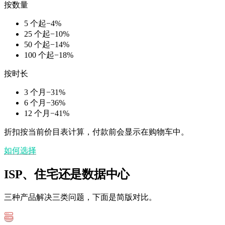
按数量
5 个起
−
4
%
25 个起
−
10
%
50 个起
−
14
%
100 个起
−
18
%
按时长
3 个月
−
31
%
6 个月
−
36
%
12 个月
−
41
%
折扣按当前价目表计算，付款前会显示在购物车中。
如何选择
ISP、住宅还是数据中心
三种产品解决三类问题，下面是简版对比。