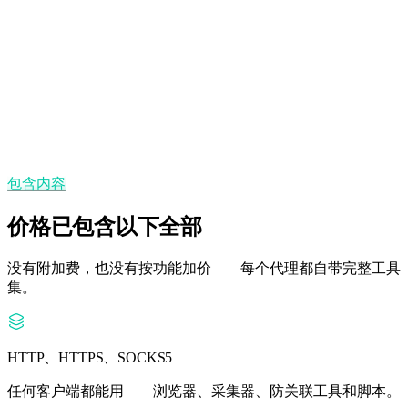
静态 IP
需要稳定身份多久，IP 就保持多久。
州/省与城市定位
可精确到城市的地理覆盖。
包含内容
价格已包含以下全部
没有附加费，也没有按功能加价——每个代理都自带完整工具
集。
HTTP、HTTPS、SOCKS5
任何客户端都能用——浏览器、采集器、防关联工具和脚本。