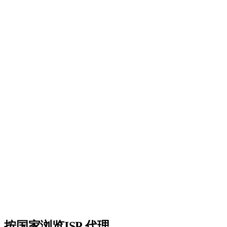
195+个国家
精准定向任何国家、州或城市。
99.9%正常运行时间
企业级基础设施，保证可用性。
API集成
功能完整的REST API，实现无缝集成。
24/7支持
随时为您提供真实人工支持。
无隐藏费用
透明定价。只为您使用的部分付费。
按国家浏览ISP 代理