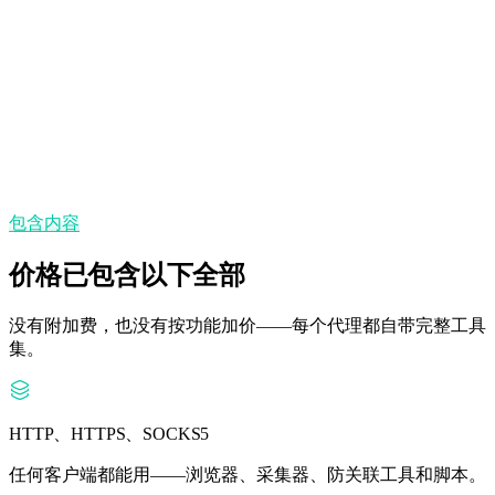
静态 IP
需要稳定身份多久，IP 就保持多久。
州/省与城市定位
可精确到城市的地理覆盖。
包含内容
价格已包含以下全部
没有附加费，也没有按功能加价——每个代理都自带完整工具
集。
HTTP、HTTPS、SOCKS5
任何客户端都能用——浏览器、采集器、防关联工具和脚本。