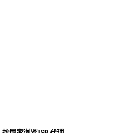
195+个国家
精准定向任何国家、州或城市。
99.9%正常运行时间
企业级基础设施，保证可用性。
API集成
功能完整的REST API，实现无缝集成。
24/7支持
随时为您提供真实人工支持。
无隐藏费用
透明定价。只为您使用的部分付费。
按国家浏览ISP 代理