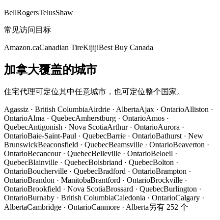
Bell
Rogers
Telus
Shaw
常见访问目标
Amazon.ca
Canadian Tire
Kijiji
Best Buy Canada
加拿大覆盖的城市
住宅代理可定位其中任意城市，也可定位整个国家。
Agassiz
·
British Columbia
Airdrie
·
Alberta
Ajax
·
Ontario
Alliston
·
Ontario
Alma
·
Quebec
Amherstburg
·
Ontario
Amos
·
Quebec
Antigonish
·
Nova Scotia
Arthur
·
Ontario
Aurora
·
Ontario
Baie-Saint-Paul
·
Quebec
Barrie
·
Ontario
Bathurst
·
New
Brunswick
Beaconsfield
·
Quebec
Beamsville
·
Ontario
Beaverton
·
Ontario
Becancour
·
Quebec
Belleville
·
Ontario
Beloeil
·
Quebec
Blainville
·
Quebec
Boisbriand
·
Quebec
Bolton
·
Ontario
Boucherville
·
Quebec
Bradford
·
Ontario
Brampton
·
Ontario
Brandon
·
Manitoba
Brantford
·
Ontario
Brockville
·
Ontario
Brookfield
·
Nova Scotia
Brossard
·
Quebec
Burlington
·
Ontario
Burnaby
·
British Columbia
Caledonia
·
Ontario
Calgary
·
Alberta
Cambridge
·
Ontario
Canmore
·
Alberta
另有 252 个