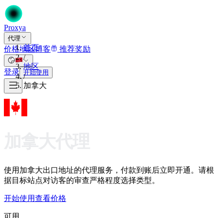
Proxy
a
代理
首页
价格
地区
博客
推荐奖励
/
地区
登录
开始使用
/
加拿大
加拿大代理
使用加拿大出口地址的代理服务，付款到账后立即开通。请根
据目标站点对访客的审查严格程度选择类型。
开始使用
查看价格
可用