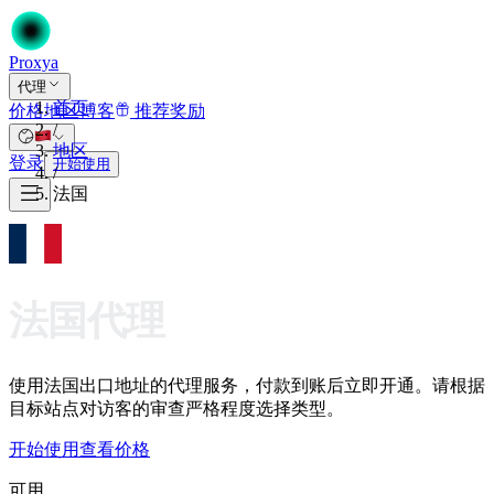
Proxy
a
代理
首页
价格
地区
博客
推荐奖励
/
地区
登录
开始使用
/
法国
法国代理
使用法国出口地址的代理服务，付款到账后立即开通。请根据
目标站点对访客的审查严格程度选择类型。
开始使用
查看价格
可用