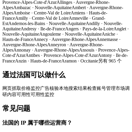
Provence-Alpes-Cote-d'Azur
Allinges
·
Auvergne-Rhone-
Alpes
Ambazac
·
Nouvelle-Aquitaine
Ambert
·
Auvergne-Rhone-
Alpes
Amboise
·
Centre-Val de Loire
Amiens
·
Hauts-de-
France
Amilly
·
Centre-Val de Loire
Amneville
·
Grand-
Est
Andernos-les-Bains
·
Nouvelle-Aquitaine
Andilly
·
Nouvelle-
Aquitaine
Andresy
·
Ile-de-France
Angers
·
Pays-de-la-Loire
Anglet
·
Nouvelle-Aquitaine
Angouleme
·
Nouvelle-Aquitaine
Aniche
·
Hauts-de-France
Annecy
·
Auvergne-Rhone-Alpes
Annemasse
·
Auvergne-Rhone-Alpes
Anneyron
·
Auvergne-Rhone-
Alpes
Annonay
·
Auvergne-Rhone-Alpes
Ansouis
·
Provence-Alpes-
Cote-d'Azur
Antibes
·
Provence-Alpes-Cote-d'Azur
Antony
·
Ile-de-
France
Anzin
·
Hauts-de-France
Aramon
·
Occitanie
另有 965 个
通过法国可以做什么
网页抓取
价格监控
广告核验
本地搜索结果检查
账号管理
市场调
研
内容可用性
可用性监控
常见问题
法国的 IP 属于哪些运营商？