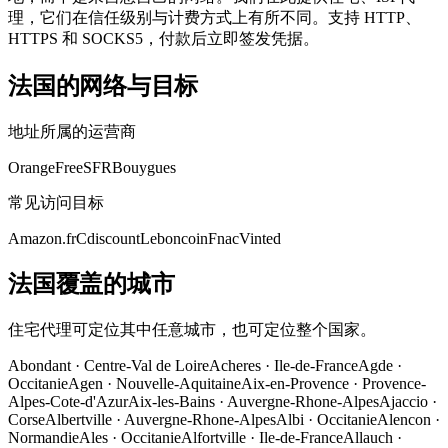
理，它们在信任级别与计费方式上有所不同。支持 HTTP、
HTTPS 和 SOCKS5，付款后立即签发凭据。
法国的网络与目标
地址所属的运营商
Orange
Free
SFR
Bouygues
常见访问目标
Amazon.fr
Cdiscount
Leboncoin
Fnac
Vinted
法国覆盖的城市
住宅代理可定位其中任意城市，也可定位整个国家。
Abondant
·
Centre-Val de Loire
Acheres
·
Ile-de-France
Agde
·
Occitanie
Agen
·
Nouvelle-Aquitaine
Aix-en-Provence
·
Provence-
Alpes-Cote-d'Azur
Aix-les-Bains
·
Auvergne-Rhone-Alpes
Ajaccio
·
Corse
Albertville
·
Auvergne-Rhone-Alpes
Albi
·
Occitanie
Alencon
·
Normandie
Ales
·
Occitanie
Alfortville
·
Ile-de-France
Allauch
·