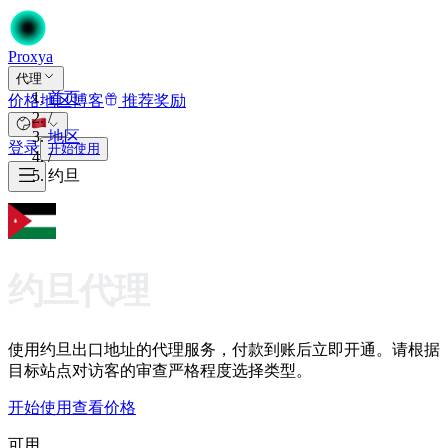
Proxy
a
代理
首页
价格
地区
博客
推荐奖励
/
地区
登录
开始使用
/
约旦
约旦代理
使用约旦出口地址的代理服务，付款到账后立即开通。请根据
目标站点对访客的审查严格程度选择类型。
开始使用
查看价格
可用