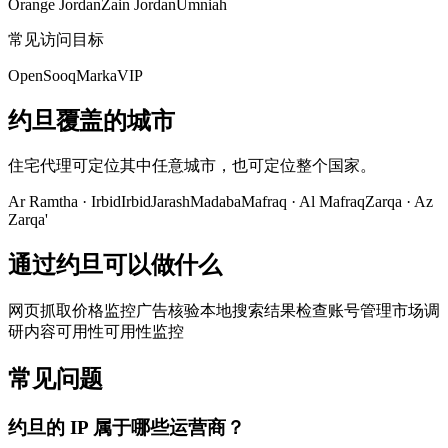
Orange Jordan
Zain Jordan
Umniah
常见访问目标
OpenSooq
MarkaVIP
约旦覆盖的城市
住宅代理可定位其中任意城市，也可定位整个国家。
Ar Ramtha
·
Irbid
Irbid
Jarash
Madaba
Mafraq
·
Al Mafraq
Zarqa
·
Az
Zarqa'
通过约旦可以做什么
网页抓取
价格监控
广告核验
本地搜索结果检查
账号管理
市场调
研
内容可用性
可用性监控
常见问题
约旦的 IP 属于哪些运营商？