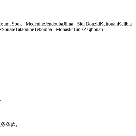
oumt Souk
·
Medenine
Jendouba
Jilma
·
Sidi Bouzid
Kairouan
Kelibia
x
Sousse
Tataouine
Teboulba
·
Monastir
Tunis
Zaghouan
定。
服务条款。