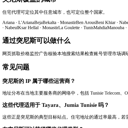
住宅代理可定位其中任意城市，也可定位整个国家。
Ariana
·
L'Ariana
Beja
Bekalta
·
Monastir
Ben Arous
Beni Khiar
·
Nabe
·
Nabeul
Ksar Hellal
·
Monastir
La Goulette
·
Tunis
Mahdia
Manouba
·
通过突尼斯可以做什么
网页抓取
价格监控
广告核验
本地搜索结果检查
账号管理
市场调
常见问题
突尼斯的 IP 属于哪些运营商？
地址分布在当地主要服务商的网络中，包括 Tunisie Telecom、O
这些代理适用于 Tayara、Jumia Tunisie 吗？
这些正是突尼斯的典型目标站点。住宅地址的通过率最高，若需