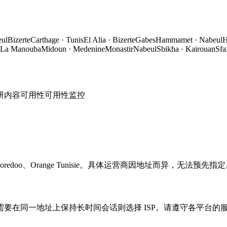
ul
Bizerte
Carthage
·
Tunis
El Alia
·
Bizerte
Gabes
Hammamet
·
Nabeul
H
La Manouba
Midoun
·
Medenine
Monastir
Nabeul
Sbikha
·
Kairouan
Sfa
研
内容可用性
可用性监控
oredoo、Orange Tunisie。具体运营商因地址而异，无法预先指
要在同一地址上保持长时间会话则选择 ISP。请遵守各平台的