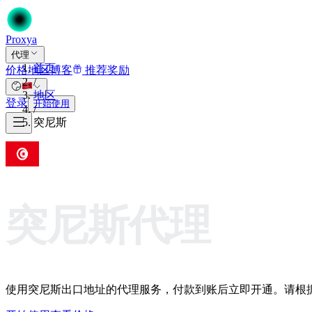
Proxy
a
代理
首页
价格
地区
博客
推荐奖励
/
地区
登录
开始使用
/
突尼斯
突尼斯代理
使用突尼斯出口地址的代理服务，付款到账后立即开通。请根