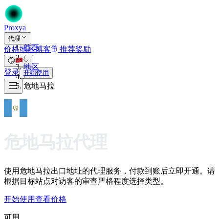
Proxy
a
代理
首页
价格
地区
博客
推荐奖励
/
地区
登录
开始使用
/
危地马拉
危地马拉代理
使用危地马拉出口地址的代理服务，付款到账后立即开通。请
根据目标站点对访客的审查严格程度选择类型。
开始使用
查看价格
可用