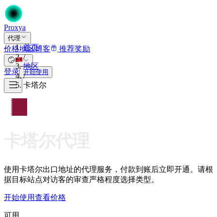
Proxy
a
代理
首页
价格
地区
博客
推荐奖励
/
地区
登录
开始使用
/
卡塔尔
卡塔尔代理
使用卡塔尔出口地址的代理服务，付款到账后立即开通。请根
据目标站点对访客的审查严格程度选择类型。
开始使用
查看价格
可用