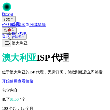
Proxy
a
代理
首页
价格
地区
博客
推荐奖励
/
ISP 代理
登录
开始使用
/
澳大利亚
澳大利亚
ISP 代理
位于澳大利亚的ISP 代理，无需订阅，付款到账后立即签发。
开始使用
查看价格
包含内容
低至
$
1.50
/ 个
100 个起，12 个月