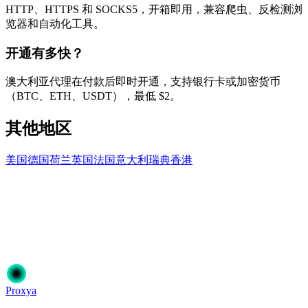
HTTP、HTTPS 和 SOCKS5，开箱即用，兼容爬虫、反检测浏
览器和自动化工具。
开通有多快？
澳大利亚代理在付款后即时开通，支持银行卡或加密货币
（BTC、ETH、USDT），最低 $2。
其他地区
美国
德国
荷兰
英国
法国
意大利
瑞典
香港
准备开始了吗？
加入50,000+信赖Proxya的用户。即时激活，无需承诺。
开始使用
选择您的方案
Proxy
a