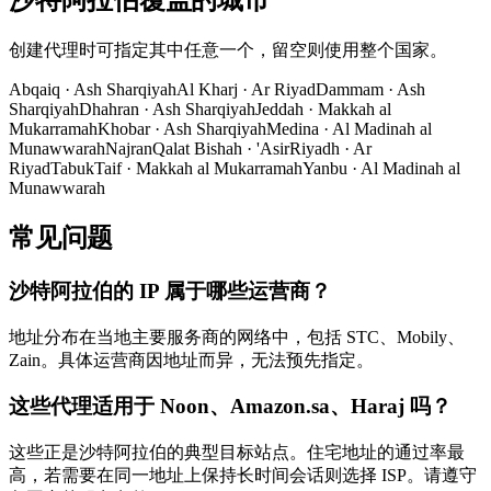
沙特阿拉伯覆盖的城市
创建代理时可指定其中任意一个，留空则使用整个国家。
Abqaiq
·
Ash Sharqiyah
Al Kharj
·
Ar Riyad
Dammam
·
Ash
Sharqiyah
Dhahran
·
Ash Sharqiyah
Jeddah
·
Makkah al
Mukarramah
Khobar
·
Ash Sharqiyah
Medina
·
Al Madinah al
Munawwarah
Najran
Qalat Bishah
·
'Asir
Riyadh
·
Ar
Riyad
Tabuk
Taif
·
Makkah al Mukarramah
Yanbu
·
Al Madinah al
Munawwarah
常见问题
沙特阿拉伯的 IP 属于哪些运营商？
地址分布在当地主要服务商的网络中，包括 STC、Mobily、
Zain。具体运营商因地址而异，无法预先指定。
这些代理适用于 Noon、Amazon.sa、Haraj 吗？
这些正是沙特阿拉伯的典型目标站点。住宅地址的通过率最
高，若需要在同一地址上保持长时间会话则选择 ISP。请遵守