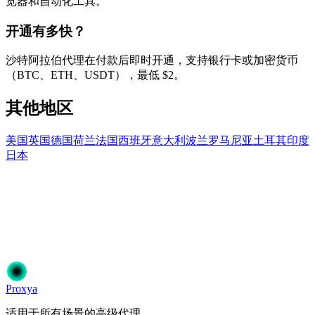
览器和自动化工具。
开通有多快？
沙特阿拉伯代理在付款后即时开通，支持银行卡或加密货币
（BTC、ETH、USDT），最低 $2。
其他地区
美国
英国
德国
荷兰
法国
西班牙
意大利
波兰
罗马尼亚
土耳其
印度
日本
准备开始了吗？
加入50,000+信赖Proxya的用户。即时激活，无需承诺。
开始使用
选择您的方案
Proxy
a
适用于所有场景的高级代理。