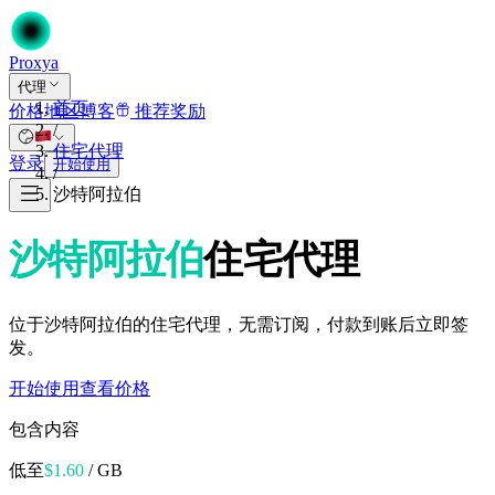
Proxy
a
代理
首页
价格
地区
博客
推荐奖励
/
住宅代理
登录
开始使用
/
沙特阿拉伯
沙特阿拉伯
住宅代理
位于沙特阿拉伯的住宅代理，无需订阅，付款到账后立即签
发。
开始使用
查看价格
包含内容
低至
$
1.60
/ GB