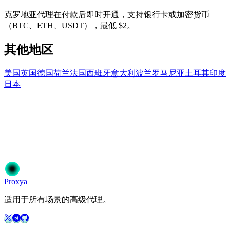
克罗地亚代理在付款后即时开通，支持银行卡或加密货币
（BTC、ETH、USDT），最低 $2。
其他地区
美国
英国
德国
荷兰
法国
西班牙
意大利
波兰
罗马尼亚
土耳其
印度
日本
准备开始了吗？
加入50,000+信赖Proxya的用户。即时激活，无需承诺。
开始使用
选择您的方案
Proxy
a
适用于所有场景的高级代理。