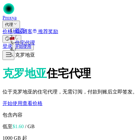
Proxy
a
代理
首页
价格
地区
博客
推荐奖励
/
住宅代理
登录
开始使用
/
克罗地亚
克罗地亚
住宅代理
位于克罗地亚的住宅代理，无需订阅，付款到账后立即签发。
开始使用
查看价格
包含内容
低至
$
1.60
/ GB
1000 GB 起